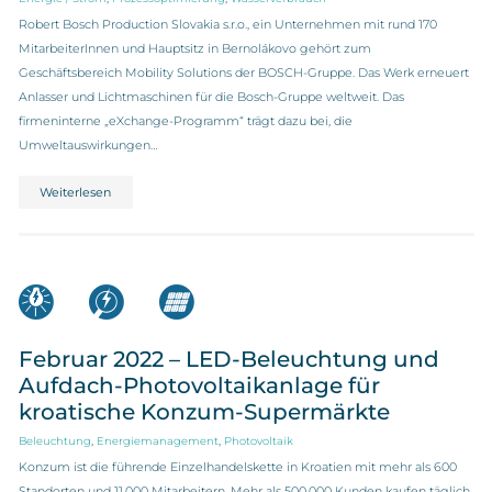
Robert Bosch Production Slovakia s.r.o., ein Unternehmen mit rund 170
MitarbeiterInnen und Hauptsitz in Bernolákovo gehört zum
Geschäftsbereich Mobility Solutions der BOSCH-Gruppe. Das Werk erneuert
Anlasser und Lichtmaschinen für die Bosch-Gruppe weltweit. Das
firmeninterne „eXchange-Programm“ trägt dazu bei, die
Umweltauswirkungen…
Weiterlesen
Februar 2022 – LED-Beleuchtung und
Aufdach-Photovoltaikanlage für
kroatische Konzum-Supermärkte
,
,
Beleuchtung
Energiemanagement
Photovoltaik
Konzum ist die führende Einzelhandelskette in Kroatien mit mehr als 600
Standorten und 11.000 Mitarbeitern. Mehr als 500.000 Kunden kaufen täglich