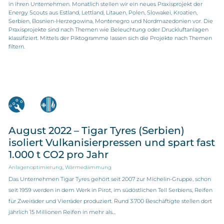
in ihren Unternehmen. Monatlich stellen wir ein neues Praxisprojekt der
Energy Scouts aus Estland, Lettland, Litauen, Polen, Slowakei, Kroatien,
Serbien, Bosnien-Herzegowina, Montenegro und Nordmazedonien vor. Die
Praxisprojekte sind nach Themen wie Beleuchtung oder Druckluftanlagen
klassifiziert. Mittels der Piktogramme lassen sich die Projekte nach Themen
filtern.
August 2022 – Tigar Tyres (Serbien)
isoliert Vulkanisierpressen und spart fast
1.000 t CO2 pro Jahr
,
Anlagenoptimierung
Wärmedämmung
Das Unternehmen Tigar Tyres gehört seit 2007 zur Michelin-Gruppe, schon
seit 1959 werden in dem Werk in Pirot, im südöstlichen Teil Serbiens, Reifen
für Zweiräder und Vierräder produziert. Rund 3.700 Beschäftigte stellen dort
jährlich 15 Millionen Reifen in mehr als…