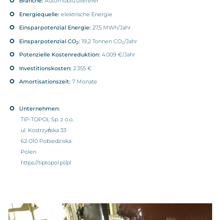
Branche:
Automobilzulieferer
Energiequelle:
elektrische Energie
Einsparpotenzial Energie:
27,5 MWh/Jahr
Einsparpotenzial CO
:
19,2 Tonnen CO
/Jahr
2
2
Potenzielle Kostenreduktion:
4.009 €/Jahr
Investitionskosten:
2.355 €
Amortisationszeit:
7 Monate
Unternehmen:
TIP-TOPOL Sp. z o.o.
ul. Kostrzyńska 33
62-010 Pobiedziska
Polen
https://tiptopol.pl/pl