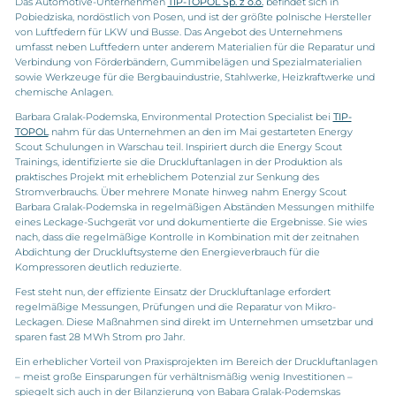
Das Automotive-Unternehmen
TIP-TOPOL Sp. z o.o.
befindet sich in
Pobiedziska, nordöstlich von Posen, und ist der größte polnische Hersteller
von Luftfedern für LKW und Busse. Das Angebot des Unternehmens
umfasst neben Luftfedern unter anderem Materialien für die Reparatur und
Verbindung von Förderbändern, Gummibelägen und Spezialmaterialien
sowie Werkzeuge für die Bergbauindustrie, Stahlwerke, Heizkraftwerke und
chemische Anlagen.
Barbara Gralak-Podemska, Environmental Protection Specialist bei
TIP-
TOPOL
nahm für das Unternehmen an den im Mai gestarteten Energy
Scout Schulungen in Warschau teil. Inspiriert durch die Energy Scout
Trainings, identifizierte sie die Druckluftanlagen in der Produktion als
praktisches Projekt mit erheblichem Potenzial zur Senkung des
Stromverbrauchs. Über mehrere Monate hinweg nahm Energy Scout
Barbara Gralak-Podemska in regelmäßigen Abständen Messungen mithilfe
eines Leckage-Suchgerät vor und dokumentierte die Ergebnisse. Sie wies
nach, dass die regelmäßige Kontrolle in Kombination mit der zeitnahen
Abdichtung der Druckluftsysteme den Energieverbrauch für die
Kompressoren deutlich reduzierte.
Fest steht nun, der effiziente Einsatz der Druckluftanlage erfordert
regelmäßige Messungen, Prüfungen und die Reparatur von Mikro-
Leckagen. Diese Maßnahmen sind direkt im Unternehmen umsetzbar und
sparen fast 28 MWh Strom pro Jahr.
Ein erheblicher Vorteil von Praxisprojekten im Bereich der Druckluftanlagen
– meist große Einsparungen für verhältnismäßig wenig Investitionen –
spiegelt sich auch in der Bilanzierung von Babara Gralak-Podemskas