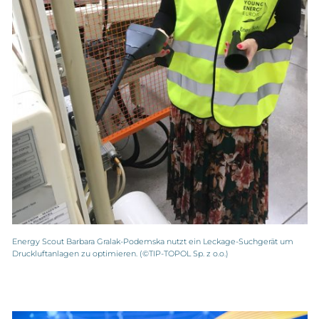
Energy Scout Barbara Gralak-Podemska nutzt ein Leckage-Suchgerät um
Druckluftanlagen zu optimieren. (©TIP-TOPOL Sp. z o.o.)