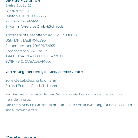
DIHK Service GmbH
Breite Straße 29
D-10178 Berlin
Telefon: 030 20308-6565
Fax: 030 20308-56501
E-Mail:
info-serviceGmbH@dihk.de
Amtsgericht Charlottenburg HRB 191906 B
USt.-IDNr.: DE317040590
Steuernummer: 29/029/64922
Commerzbank AG Berlin
IBAN: DE74 1204 0000 0139 4378 00
SWIFT-BIC: COBADEFFXXX
Vertretungsberechtigte DIHK Service GmbH
Sofie Geisel, Geschäftsführerin
Roland Engels, Geschäftsführer
Bei den angelinkten externen Seiten handelt es sich ausschließlich um
fremde Inhalte.
Die DIHK Service GmbH übernimmt keine Verantwortung für den Inhalt der
angelinkten Seiten.