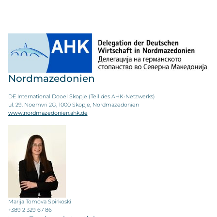
Nordmazedonien
DE International Dooel Skopje (Teil des AHK-Netzwerks)
ul. 29. Noemvri 2G, 1000 Skopje, Nordmazedonien
www.nordmazedonien.ahk.de
Marija Tomova Spirkoski
+389 2 329 67 86