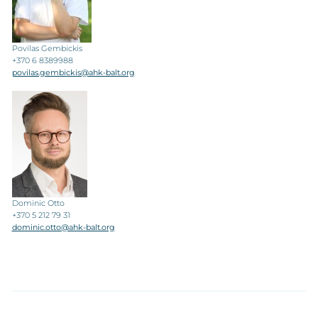
Povilas Gembickis
+370 6 8389988
povilas.gembickis@ahk-balt.org
Dominic Otto
+370 5 212 79 31
dominic.otto@ahk-balt.org