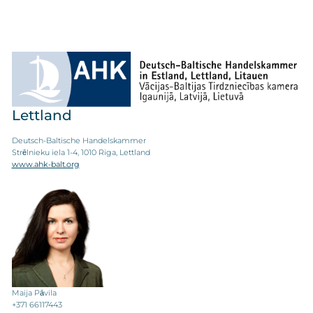
Lettland
Deutsch-Baltische Handelskammer
Strēlnieku iela 1-4, 1010 Riga, Lettland
www.ahk-balt.org
Maija Pāvila
+371 66117443