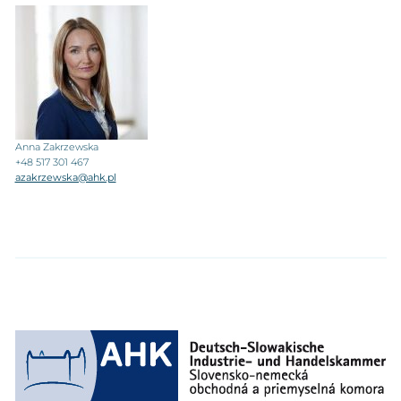
Anna Zakrzewska
+48 517 301 467
azakrzewska@ahk.pl