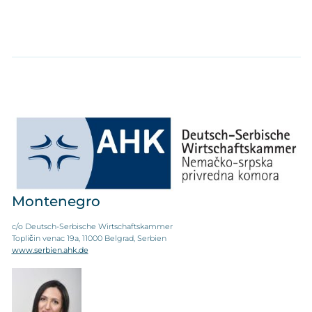
Montenegro
c/o Deutsch-Serbische Wirtschaftskammer
Topličin venac 19a, 11000 Belgrad, Serbien
www.serbien.ahk.de