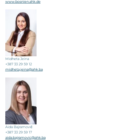
www.bosnien.ahk.de
Midheta Jeina
+387 33 29 59 12
midheta.jeina@ahk.ba
Aida Bajramović
+387 33 29 59 17
aida.bajramovic@ahk.ba