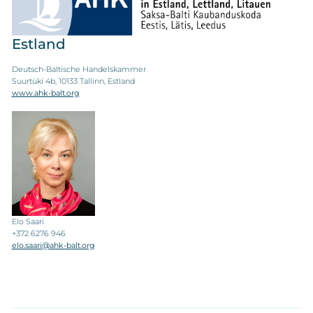
Estland
Deutsch-Baltische Handelskammer
Suurtüki 4b, 10133 Tallinn, Estland
www.ahk-balt.org
Elo Saari
+372 6276 946
elo.saari@ahk-balt.org