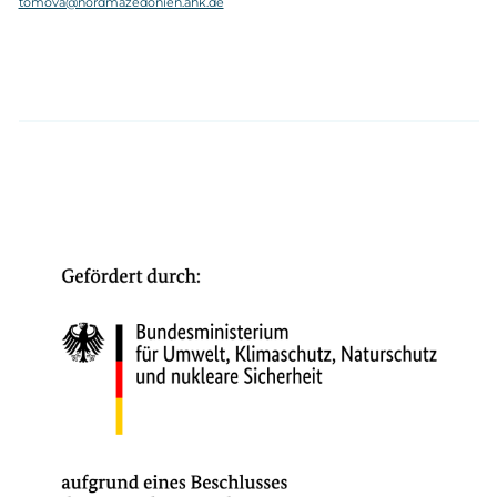
tomova@nordmazedonien.ahk.de