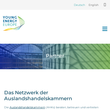
Deutsch
English
Partner
© Dr. Mona Moraht
Das Netzwerk der
Auslandshandelskammern
Die
Auslandshandelskammern
(AHKs) beraten, betreuen und vertreten