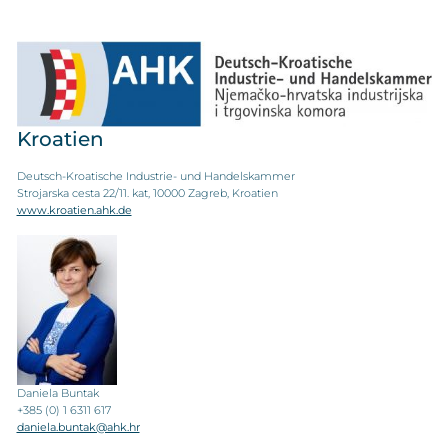
Kroatien
Deutsch-Kroatische Industrie- und Handelskammer
Strojarska cesta 22/11. kat, 10000 Zagreb, Kroatien
www.kroatien.ahk.de
Daniela Buntak
+385 (0) 1 6311 617
daniela.buntak@ahk.hr