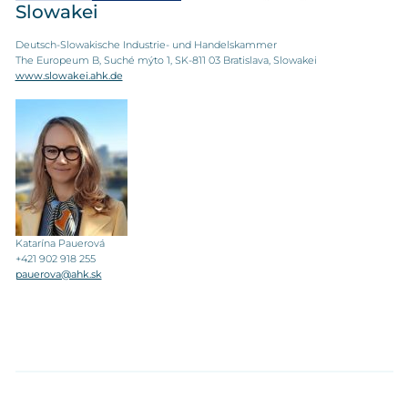
Slowakei
Deutsch-Slowakische Industrie- und Handelskammer
The Europeum B, Suché mýto 1, SK-811 03 Bratislava, Slowakei
www.slowakei.ahk.de
Katarína Pauerová
+421 902 918 255
pauerova@ahk.sk