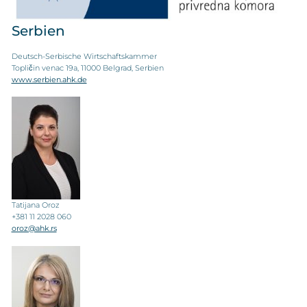
Serbien
Deutsch-Serbische Wirtschaftskammer
Topličin venac 19a, 11000 Belgrad, Serbien
www.serbien.ahk.de
Tatijana Oroz
+381 11 2028 060
oroz@ahk.rs