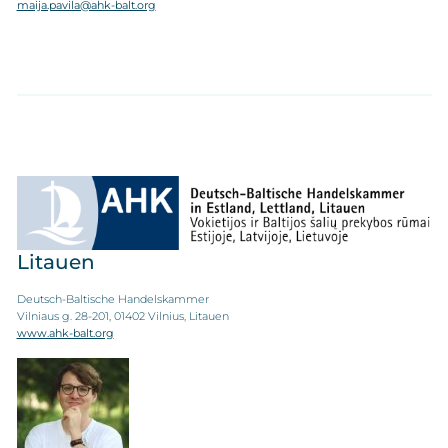
maija.pavila@ahk-balt.org
Litauen
Deutsch-Baltische Handelskammer
Vilniaus g. 28-201, 01402 Vilnius, Litauen
www.ahk-balt.org