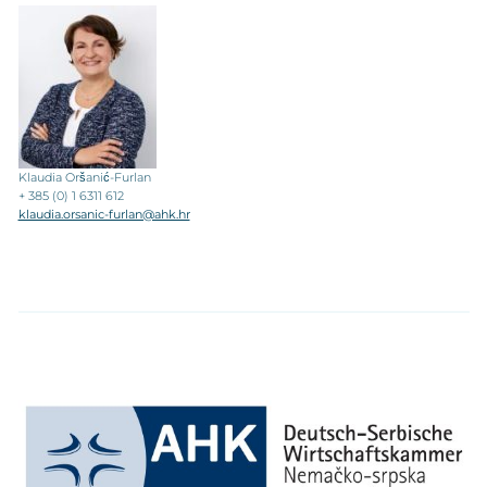
Klaudia Oršanić-Furlan
+ 385 (0) 1 6311 612
klaudia.orsanic-furlan@ahk.hr