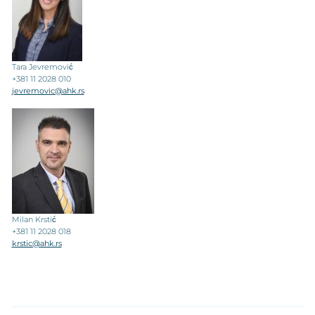
Tara Jevremović
+381 11 2028 010
jevremovic@ahk.rs
Milan Krstić
+381 11 2028 018
krstic@ahk.rs