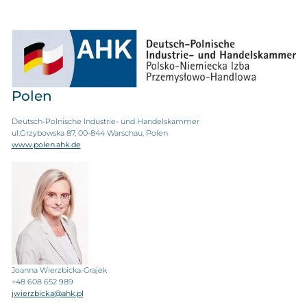
Polen
Deutsch-Polnische Industrie- und Handelskammer
ul.Grzybowska 87, 00-844 Warschau, Polen
www.polen.ahk.de
Joanna Wierzbicka-Grajek
+48 608 652 989
jwierzbicka@ahk.pl