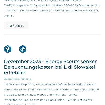
Umweltschutz (engl. EHS) und ist zugleich eine akkreditierte
Zertifizierungsstelle für ökologischen Landbau. PROMO EKO hat seinen Sitz
in Osijek, im Nordosten des Landes. Alle vier Mitarbeitende, Nataša Uranjek,
Marko…
Weiterlesen
Dezember 2023 – Energy Scouts senken
Beleuchtungskosten bei Lidl Slowakei
erheblich
,
Beleuchtung
Kühlung
Lidl Slovenská republika, v.o.s. ist eine der größten Supermarktketten auf
dem slowakischen Markt. Klimaschutz und Dekarbonisierung sind wichtige
Triebkräfte für die Aktivitäten des Unternehmens – von der
Produktherstellung bis zum Betrieb der Filialen. Die Beleuchtung der
Filialen trägt zur besseren…