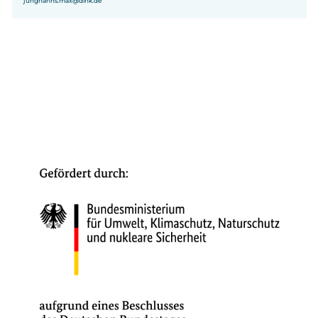
junghanns.max@dihk.de