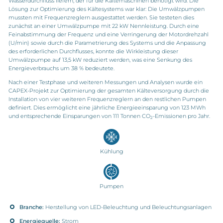
Wasserdurchfluss liefern, der für die Kältemaschinen benötigt wird. Die
Lösung zur Optimierung des Kältesystems war klar: Die Umwälzpumpen
mussten mit Frequenzreglern ausgestattet werden. Sie testeten dies
zunächst an einer Umwälzpumpe mit 22 kW Nennleistung. Durch eine
Feinabstimmung der Frequenz und eine Verringerung der Motordrehzahl
(U/min) sowie durch die Parametrierung des Systems und die Anpassung
des erforderlichen Durchflusses, konnte die Wirkleistung dieser
Umwälzpumpe auf 13,5 kW reduziert werden, was eine Senkung des
Energieverbrauchs um 38 % bedeutete.
Nach einer Testphase und weiteren Messungen und Analysen wurde ein
CAPEX-Projekt zur Optimierung der gesamten Kälteversorgung durch die
Installation von vier weiteren Frequenzreglern an den restlichen Pumpen
definiert. Dies ermöglicht eine jährliche Energieeinsparung von 123 MWh
und entsprechende Einsparungen von 111 Tonnen CO
-Emissionen pro Jahr.
2
Kühlung
Pumpen
Branche:
Herstellung von LED-Beleuchtung und Beleuchtungsanlagen
Energiequelle:
Strom