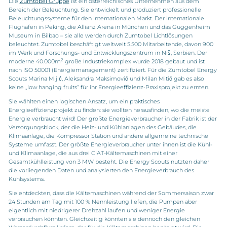
Die
Zumtobel Gruppe
ist ein österreichisches Unternehmen aus dem
Bereich der Beleuchtung. Sie entwickelt und produziert professionelle
Beleuchtungssysteme für den internationalen Markt. Der internationale
Flughafen in Peking, die Allianz Arena in München und das Guggenheim
Museum in Bilbao – sie alle werden durch Zumtobel Lichtlösungen
beleuchtet. Zumtobel beschäftigt weltweit 5.500 Mitarbeitende, davon 900
im Werk und Forschungs- und Entwicklungszentrum in Niš, Serbien. Der
2
moderne 40.000m
große Industriekomplex wurde 2018 gebaut und ist
nach ISO 50001 (Energiemanagement) zertifiziert. Für die Zumtobel Energy
Scouts Marina Mijić, Aleksandra Maksimović und Milan Mitić gab es also
keine „low hanging fruits“ für ihr Energieeffizienz-Praxisprojekt zu ernten.
Sie wählten einen logischen Ansatz, um ein praktisches
Energieeffizienzprojekt zu finden: sie wollten herausfinden, wo die meiste
Energie verbraucht wird! Der größte Energieverbraucher in der Fabrik ist der
Versorgungsblock, der die Heiz- und Kühlanlagen des Gebäudes, die
Klimaanlage, die Kompressor Station und andere allgemeine technische
Systeme umfasst. Der größte Energieverbraucher unter ihnen ist die Kühl-
und Klimaanlage, die aus drei CIAT-Kältemaschinen mit einer
Gesamtkühlleistung von 3 MW besteht. Die Energy Scouts nutzten daher
die vorliegenden Daten und analysierten den Energieverbrauch des
Kühlsystems.
Sie entdeckten, dass die Kältemaschinen während der Sommersaison zwar
24 Stunden am Tag mit 100 % Nennleistung liefen, die Pumpen aber
eigentlich mit niedrigerer Drehzahl laufen und weniger Energie
verbrauchen könnten. Gleichzeitig könnten sie dennoch den gleichen