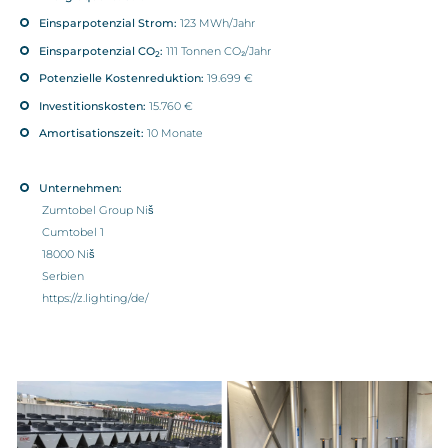
Einsparpotenzial Strom:
123 MWh/Jahr
Einsparpotenzial CO
:
111 Tonnen CO₂/Jahr
2
Potenzielle Kostenreduktion:
19.699 €
Investitionskosten:
15.760 €
Amortisationszeit:
10 Monate
Unternehmen:
Zumtobel Group Niš
Cumtobel 1
18000 Niš
Serbien
https://z.lighting/de/