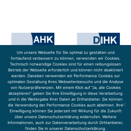
Um unsere Webseite für Sie optimal zu gestalten und
fortlaufend verbessern zu können, verwenden wir Cookies.
Technisch notwendige Cookies sind für einen reibungslosen
Betrieb der Webseite erforderlich und können nicht deaktiviert
werden. Daneben verwenden wir Performance Cookies zur
optimalen Gestaltung Ihres Webseitenbesuchs und die Analyse
von Nutzerpräferenzen. Mit einem Klick auf "Ja, alle Cookies
Das Projekt YOUNG ENERGY EUROPE wird gefördert durch die Europäische Klimaschutzinitiative (EUKI).
Die EUKI ist ein Förderinstrument des deutschen Bundesministeriums für Umwelt, Klimaschutz,
akzeptieren" geben Sie Ihre Einwilligung in diese Verarbeitung
Naturschutz und nukleare Sicherheit (BMUKN). Übergeordnetes Ziel der EUKI ist eine Intensivierung des
grenzüberschreitenden Dialogs sowie des Wissens- und Erfahrungsaustauschs in der Europäischen Union,
und in die Weitergabe Ihrer Daten an Drittanbieter. Sie können
um gemeinsam die Umsetzung des Paris Abkommens voranzutreiben.
die Verwendung der Performance Cookies auch ablehnen. Ihre
Einwilligung können Sie jederzeit mit Wirkung für die Zukunft
über unsere Datenschutzerklärung widerrufen. Weitere
Informationen, auch zur Datenverarbeitung durch Drittanbieter,
finden Sie in unserer Datenschutzerklärung.
Copyright 2026, Young Energy Europe