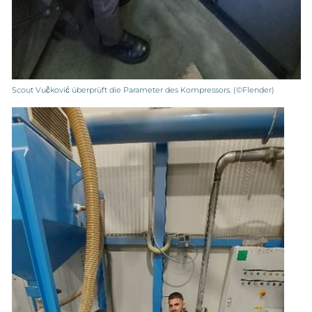
Scout Vučković überprüft die Parameter des Kompressors. (©Flender)