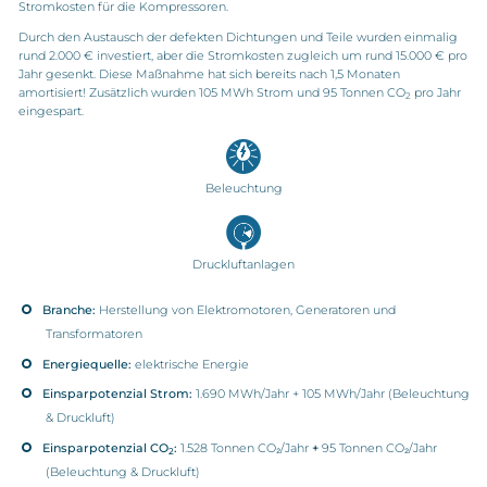
Stromkosten für die Kompressoren.
Durch den Austausch der defekten Dichtungen und Teile wurden einmalig
rund 2.000 € investiert, aber die Stromkosten zugleich um rund 15.000 € pro
Jahr gesenkt. Diese Maßnahme hat sich bereits nach 1,5 Monaten
amortisiert! Zusätzlich wurden 105 MWh Strom und 95 Tonnen CO
pro Jahr
2
eingespart.
Beleuchtung
Druckluftanlagen
Branche:
Herstellung von Elektromotoren, Generatoren und
Transformatoren
Energiequelle:
elektrische Energie
Einsparpotenzial Strom:
1.690 MWh/Jahr + 105 MWh/Jahr (Beleuchtung
& Druckluft)
Einsparpotenzial CO
:
1.528 Tonnen CO₂/Jahr
+
95 Tonnen CO₂/Jahr
2
(Beleuchtung & Druckluft)