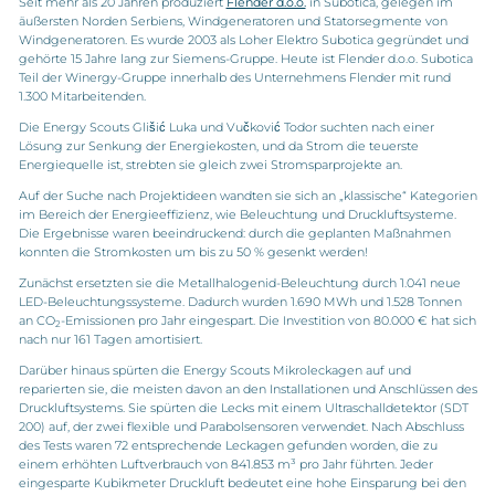
Seit mehr als 20 Jahren produziert
Flender d.o.o.
in Subotica, gelegen im
äußersten Norden Serbiens, Windgeneratoren und Statorsegmente von
Windgeneratoren. Es wurde 2003 als Loher Elektro Subotica gegründet und
gehörte 15 Jahre lang zur Siemens-Gruppe. Heute ist Flender d.o.o. Subotica
Teil der Winergy-Gruppe innerhalb des Unternehmens Flender mit rund
1.300 Mitarbeitenden.
Die Energy Scouts Glišić Luka und Vučković Todor suchten nach einer
Lösung zur Senkung der Energiekosten, und da Strom die teuerste
Energiequelle ist, strebten sie gleich zwei Stromsparprojekte an.
Auf der Suche nach Projektideen wandten sie sich an „klassische“ Kategorien
im Bereich der Energieeffizienz, wie Beleuchtung und Druckluftsysteme.
Die Ergebnisse waren beeindruckend: durch die geplanten Maßnahmen
konnten die Stromkosten um bis zu 50 % gesenkt werden!
Zunächst ersetzten sie die Metallhalogenid-Beleuchtung durch 1.041 neue
LED-Beleuchtungssysteme. Dadurch wurden 1.690 MWh und 1.528 Tonnen
an CO
-Emissionen pro Jahr eingespart. Die Investition von 80.000 € hat sich
2
nach nur 161 Tagen amortisiert.
Darüber hinaus spürten die Energy Scouts Mikroleckagen auf und
reparierten sie, die meisten davon an den Installationen und Anschlüssen des
Druckluftsystems. Sie spürten die Lecks mit einem Ultraschalldetektor (SDT
200) auf, der zwei flexible und Parabolsensoren verwendet. Nach Abschluss
des Tests waren 72 entsprechende Leckagen gefunden worden, die zu
einem erhöhten Luftverbrauch von 841.853 m³ pro Jahr führten. Jeder
eingesparte Kubikmeter Druckluft bedeutet eine hohe Einsparung bei den