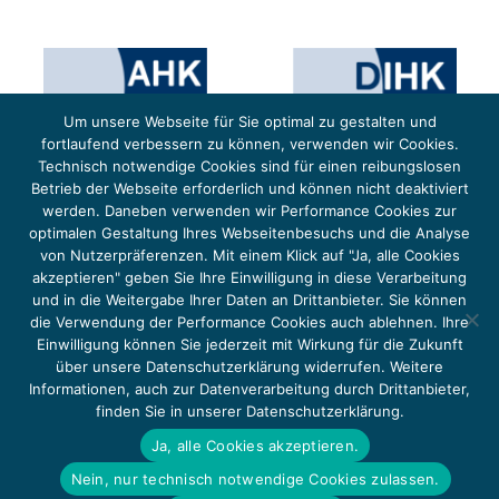
Um unsere Webseite für Sie optimal zu gestalten und
fortlaufend verbessern zu können, verwenden wir Cookies.
Technisch notwendige Cookies sind für einen reibungslosen
Betrieb der Webseite erforderlich und können nicht deaktiviert
werden. Daneben verwenden wir Performance Cookies zur
optimalen Gestaltung Ihres Webseitenbesuchs und die Analyse
von Nutzerpräferenzen. Mit einem Klick auf "Ja, alle Cookies
Das Projekt YOUNG ENERGY EUROPE wird gefördert durch die Europäische Klimaschutzinitiative (EUKI).
Die EUKI ist ein Förderinstrument des deutschen Bundesministeriums für Umwelt, Klimaschutz,
akzeptieren" geben Sie Ihre Einwilligung in diese Verarbeitung
Naturschutz und nukleare Sicherheit (BMUKN). Übergeordnetes Ziel der EUKI ist eine Intensivierung des
grenzüberschreitenden Dialogs sowie des Wissens- und Erfahrungsaustauschs in der Europäischen Union,
und in die Weitergabe Ihrer Daten an Drittanbieter. Sie können
um gemeinsam die Umsetzung des Paris Abkommens voranzutreiben.
die Verwendung der Performance Cookies auch ablehnen. Ihre
Einwilligung können Sie jederzeit mit Wirkung für die Zukunft
über unsere Datenschutzerklärung widerrufen. Weitere
Informationen, auch zur Datenverarbeitung durch Drittanbieter,
finden Sie in unserer Datenschutzerklärung.
Copyright 2026, Young Energy Europe
Ja, alle Cookies akzeptieren.
DATENSCHUTZ
IMPRESSUM 2026
Nein, nur technisch notwendige Cookies zulassen.
BARRIEREFREIHEIT