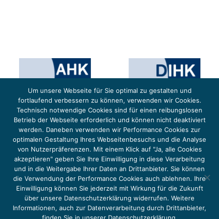
Um unsere Webseite für Sie optimal zu gestalten und
fortlaufend verbessern zu können, verwenden wir Cookies.
Technisch notwendige Cookies sind für einen reibungslosen
Betrieb der Webseite erforderlich und können nicht deaktiviert
werden. Daneben verwenden wir Performance Cookies zur
optimalen Gestaltung Ihres Webseitenbesuchs und die Analyse
von Nutzerpräferenzen. Mit einem Klick auf "Ja, alle Cookies
Das Projekt YOUNG ENERGY EUROPE wird gefördert durch die Europäische Klimaschutzinitiative (EUKI).
Die EUKI ist ein Förderinstrument des deutschen Bundesministeriums für Umwelt, Klimaschutz,
akzeptieren" geben Sie Ihre Einwilligung in diese Verarbeitung
Naturschutz und nukleare Sicherheit (BMUKN). Übergeordnetes Ziel der EUKI ist eine Intensivierung des
grenzüberschreitenden Dialogs sowie des Wissens- und Erfahrungsaustauschs in der Europäischen Union,
und in die Weitergabe Ihrer Daten an Drittanbieter. Sie können
um gemeinsam die Umsetzung des Paris Abkommens voranzutreiben.
die Verwendung der Performance Cookies auch ablehnen. Ihre
Einwilligung können Sie jederzeit mit Wirkung für die Zukunft
über unsere Datenschutzerklärung widerrufen. Weitere
Informationen, auch zur Datenverarbeitung durch Drittanbieter,
finden Sie in unserer Datenschutzerklärung.
Copyright 2026, Young Energy Europe