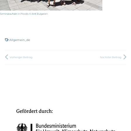
Seminarauftakt in Plovdiv © AHK Bulgarien
Allgemein_de
Vorheriger Beitrag
Nächster Beitrag