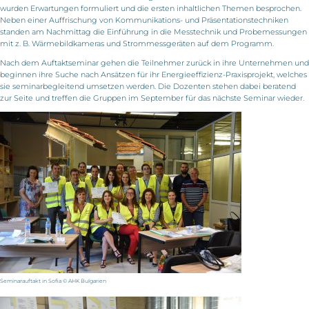
wurden Erwartungen formuliert und die ersten inhaltlichen Themen besprochen.
Neben einer Auffrischung von Kommunikations- und Präsentationstechniken
standen am Nachmittag die Einführung in die Messtechnik und Probemessungen
mit z. B. Wärmebildkameras und Strommessgeräten auf dem Programm.
Nach dem Auftaktseminar gehen die Teilnehmer zurück in ihre Unternehmen und
beginnen ihre Suche nach Ansätzen für ihr Energieeffizienz-Praxisprojekt, welches
sie seminarbegleitend umsetzen werden. Die Dozenten stehen dabei beratend
zur Seite und treffen die Gruppen im September für das nächste Seminar wieder.
Seminarauftakt in Sofia © AHK Bulgarien