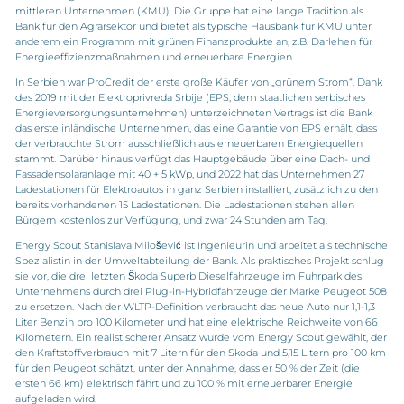
mittleren Unternehmen (KMU). Die Gruppe hat eine lange Tradition als
Bank für den Agrarsektor und bietet als typische Hausbank für KMU unter
anderem ein Programm mit grünen Finanzprodukte an, z.B. Darlehen für
Energieeffizienzmaßnahmen und erneuerbare Energien.
In Serbien war ProCredit der erste große Käufer von „grünem Strom“. Dank
des 2019 mit der Elektroprivreda Srbije (EPS, dem staatlichen serbisches
Energieversorgungsunternehmen) unterzeichneten Vertrags ist die Bank
das erste inländische Unternehmen, das eine Garantie von EPS erhält, dass
der verbrauchte Strom ausschließlich aus erneuerbaren Energiequellen
stammt. Darüber hinaus verfügt das Hauptgebäude über eine Dach- und
Fassadensolaranlage mit 40 + 5 kWp, und 2022 hat das Unternehmen 27
Ladestationen für Elektroautos in ganz Serbien installiert, zusätzlich zu den
bereits vorhandenen 15 Ladestationen. Die Ladestationen stehen allen
Bürgern kostenlos zur Verfügung, und zwar 24 Stunden am Tag.
Energy Scout Stanislava Milošević ist Ingenieurin und arbeitet als technische
Spezialistin in der Umweltabteilung der Bank. Als praktisches Projekt schlug
sie vor, die drei letzten Škoda Superb Dieselfahrzeuge im Fuhrpark des
Unternehmens durch drei Plug-in-Hybridfahrzeuge der Marke Peugeot 508
zu ersetzen. Nach der WLTP-Definition verbraucht das neue Auto nur 1,1-1,3
Liter Benzin pro 100 Kilometer und hat eine elektrische Reichweite von 66
Kilometern. Ein realistischerer Ansatz wurde vom Energy Scout gewählt, der
den Kraftstoffverbrauch mit 7 Litern für den Skoda und 5,15 Litern pro 100 km
für den Peugeot schätzt, unter der Annahme, dass er 50 % der Zeit (die
ersten 66 km) elektrisch fährt und zu 100 % mit erneuerbarer Energie
aufgeladen wird.