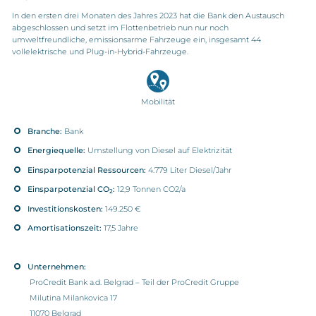
In den ersten drei Monaten des Jahres 2023 hat die Bank den Austausch
abgeschlossen und setzt im Flottenbetrieb nun nur noch
umweltfreundliche, emissionsarme Fahrzeuge ein, insgesamt 44
vollelektrische und Plug-in-Hybrid-Fahrzeuge.
Mobilität
Branche:
Bank
Energiequelle:
Umstellung von Diesel auf Elektrizität
Einsparpotenzial Ressourcen:
4.779 Liter Diesel/Jahr
Einsparpotenzial CO
:
12,9 Tonnen CO2/a
2
Investitionskosten:
149.250 €
Amortisationszeit:
17,5 Jahre
Unternehmen:
ProCredit Bank a.d. Belgrad – Teil der ProCredit Gruppe
Milutina Milankovica 17
11070 Belgrad