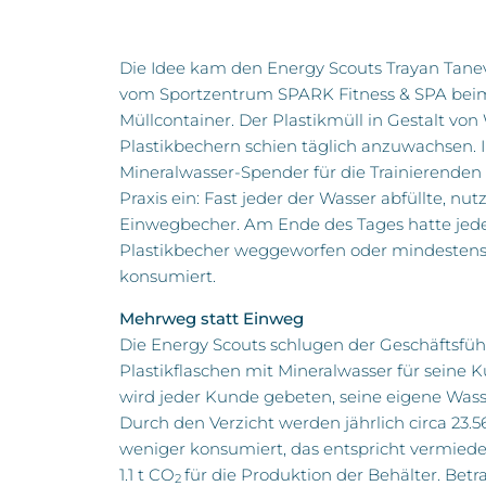
Die Idee kam den Energy Scouts Trayan Tane
vom Sportzentrum SPARK Fitness & SPA bei
Müllcontainer. Der Plastikmüll in Gestalt vo
Plastikbechern schien täglich anzuwachsen. I
Mineralwasser-Spender für die Trainierenden g
Praxis ein: Fast jeder der Wasser abfüllte, nu
Einwegbecher. Am Ende des Tages hatte jeder
Plastikbecher weggeworfen oder mindestens
konsumiert.
Mehrweg statt Einweg
Die Energy Scouts schlugen der Geschäftsfüh
Plastikflaschen mit Mineralwasser für seine K
wird jeder Kunde gebeten, seine eigene Wass
Durch den Verzicht werden jährlich circa 23.
weniger konsumiert, das entspricht vermied
1.1 t CO
für die Produktion der Behälter. Bet
2