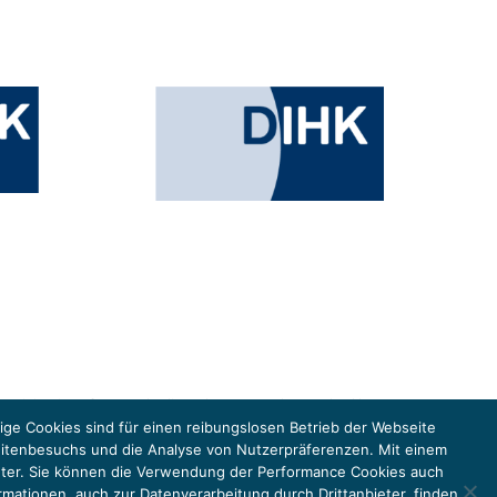
esministeriums für Umwelt, Klimaschutz, Naturschutz und nukleare
in der Europäischen Union, um gemeinsam die Umsetzung des Paris
ge Cookies sind für einen reibungslosen Betrieb der Webseite
eitenbesuchs und die Analyse von Nutzerpräferenzen. Mit einem
anbieter. Sie können die Verwendung der Performance Cookies auch
rmationen, auch zur Datenverarbeitung durch Drittanbieter, finden
DATENSCHUTZ