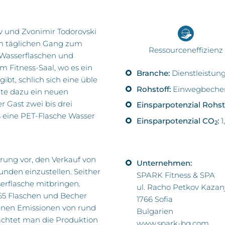
v und Zvonimir Todorovski
m täglichen Gang zum
Ressourceneffizienz
n Wasserflaschen und
m Fitness-Saal, wo es ein
Branche:
Dienstleistun
ibt, schlich sich eine üble
Rohstoff:
Einwegbecher 
tzte dazu ein neuen
 Gast zwei bis drei
Einsparpotenzial Rohsto
 eine PET-Flasche Wasser
Einsparpotenzial CO
:
1,
2
rung vor, den Verkauf von
Unternehmen:
unden einzustellen. Seither
SPARK Fitness & SPA
erflasche mitbringen.
ul. Racho Petkov Kazanj
565 Flaschen und Becher
1766 Sofia
enen Emissionen von rund
Bulgarien
rachtet man die Produktion
www.spark-bg.com