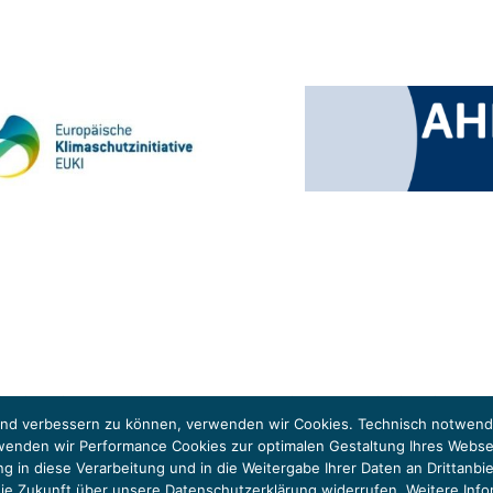
 Klimaschutzinitiative (EUKI). Die EUKI ist ein Förderinstrument des deutschen Bund
ung des grenzüberschreitenden Dialogs sowie des Wissens- und Erfahrungsaustauschs 
fend verbessern zu können, verwenden wir Cookies. Technisch notwendi
rwenden wir Performance Cookies zur optimalen Gestaltung Ihres Webs
igung in diese Verarbeitung und in die Weitergabe Ihrer Daten an Dritt
 die Zukunft über unsere Datenschutzerklärung widerrufen. Weitere Info