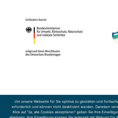
Das Projekt YOUNG ENERGY EUROPE wird gefördert durch die Europäische
Sicherheit (BMUKN). Übergeordnetes Ziel der EUKI ist eine Intensivier
Um unsere Webseite für Sie optimal zu gestalten und fortlau
Abkommens voranzutreiben.
erforderlich und können nicht deaktiviert werden. Daneben ve
Klick auf "Ja, alle Cookies akzeptieren" geben Sie Ihre Einwill
ablehnen. Ihre Einwilligung können Sie jederzeit mit Wirkung für
Copyright 2026, Young Energy Europe