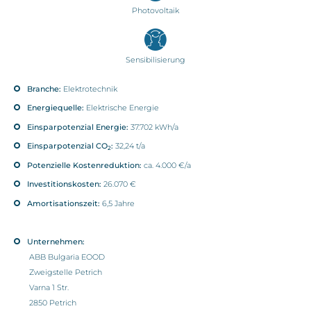
Photovoltaik
Sensibilisierung
Branche:
Elektrotechnik
Energiequelle:
Elektrische Energie
Einsparpotenzial Energie:
37.702 kWh/a
Einsparpotenzial CO
:
32,24 t/a
2
Potenzielle Kostenreduktion:
ca. 4.000 €/a
Investitionskosten:
26.070 €
Amortisationszeit:
6,5 Jahre
Unternehmen:
ABB Bulgaria EOOD
Zweigstelle Petrich
Varna 1 Str.
2850 Petrich