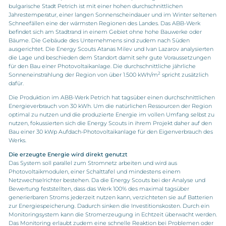
bulgarische Stadt Petrich ist mit einer hohen durchschnittlichen
Jahrestemperatur, einer langen Sonnenscheindauer und im Winter seltenen
Schneefällen eine der wärmsten Regionen des Landes. Das ABB-Werk
befindet sich am Stadtrand in einem Gebiet ohne hohe Bauwerke oder
Bäume. Die Gebäude des Unternehmens sind zudem nach Süden
ausgerichtet. Die Energy Scouts Atanas Milev und Ivan Lazarov analysierten
die Lage und beschieden dem Standort damit sehr gute Voraussetzungen
für den Bau einer Photovoltaikanlage. Die durchschnittliche jährliche
2
Sonneneinstrahlung der Region von über 1.500 kWh/m
spricht zusätzlich
dafür.
Die Produktion im ABB-Werk Petrich hat tagsüber einen durchschnittlichen
Energieverbrauch von 30 kWh. Um die natürlichen Ressourcen der Region
optimal zu nutzen und die produzierte Energie im vollen Umfang selbst zu
nutzen, fokussierten sich die Energy Scouts in ihrem Projekt daher auf den
Bau einer 30 kWp Aufdach-Photovoltaikanlage für den Eigenverbrauch des
Werks.
Die erzeugte Energie wird direkt genutzt
Das System soll parallel zum Stromnetz arbeiten und wird aus
Photovoltaikmodulen, einer Schalttafel und mindestens einem
Netzwechselrichter bestehen. Da die Energy Scouts bei der Analyse und
Bewertung feststellten, dass das Werk 100% des maximal tagsüber
generierbaren Stroms jederzeit nutzen kann, verzichteten sie auf Batterien
zur Energiespeicherung. Dadurch sinken die Investitionskosten. Durch ein
Monitoringsystem kann die Stromerzeugung in Echtzeit überwacht werden.
Das Monitoring erlaubt zudem eine schnelle Reaktion bei Problemen oder