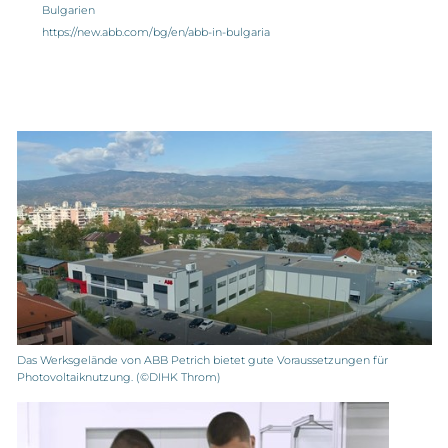
Bulgarien
https://new.abb.com/bg/en/abb-in-bulgaria
Das Werksgelände von ABB Petrich bietet gute Voraussetzungen für
Photovoltaiknutzung. (©DIHK Throm)