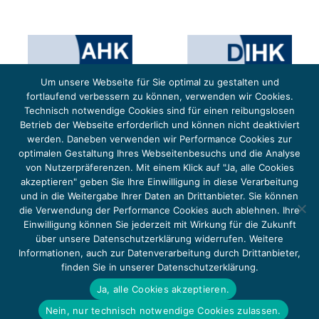
Um unsere Webseite für Sie optimal zu gestalten und
fortlaufend verbessern zu können, verwenden wir Cookies.
Technisch notwendige Cookies sind für einen reibungslosen
Betrieb der Webseite erforderlich und können nicht deaktiviert
werden. Daneben verwenden wir Performance Cookies zur
optimalen Gestaltung Ihres Webseitenbesuchs und die Analyse
von Nutzerpräferenzen. Mit einem Klick auf "Ja, alle Cookies
Das Projekt YOUNG ENERGY EUROPE wird gefördert durch die Europäische Klimaschutzinitiative (EUKI).
Die EUKI ist ein Förderinstrument des deutschen Bundesministeriums für Umwelt, Klimaschutz,
akzeptieren" geben Sie Ihre Einwilligung in diese Verarbeitung
Naturschutz und nukleare Sicherheit (BMUKN). Übergeordnetes Ziel der EUKI ist eine Intensivierung des
grenzüberschreitenden Dialogs sowie des Wissens- und Erfahrungsaustauschs in der Europäischen Union,
und in die Weitergabe Ihrer Daten an Drittanbieter. Sie können
um gemeinsam die Umsetzung des Paris Abkommens voranzutreiben.
die Verwendung der Performance Cookies auch ablehnen. Ihre
Einwilligung können Sie jederzeit mit Wirkung für die Zukunft
über unsere Datenschutzerklärung widerrufen. Weitere
Informationen, auch zur Datenverarbeitung durch Drittanbieter,
finden Sie in unserer Datenschutzerklärung.
Copyright 2026, Young Energy Europe
Ja, alle Cookies akzeptieren.
DATENSCHUTZ
IMPRESSUM 2026
Nein, nur technisch notwendige Cookies zulassen.