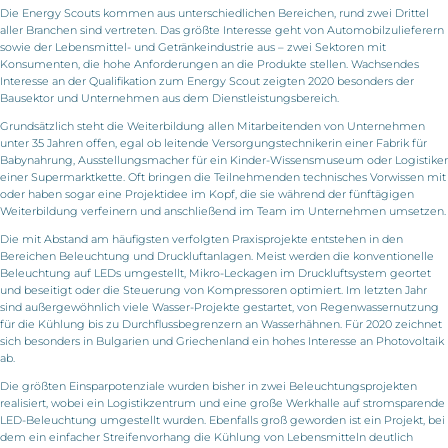
Die Energy Scouts kommen aus unterschiedlichen Bereichen, rund zwei Drittel
aller Branchen sind vertreten. Das größte Interesse geht von Automobilzulieferern
sowie der Lebensmittel- und Getränkeindustrie aus – zwei Sektoren mit
Konsumenten, die hohe Anforderungen an die Produkte stellen. Wachsendes
Interesse an der Qualifikation zum Energy Scout zeigten 2020 besonders der
Bausektor und Unternehmen aus dem Dienstleistungsbereich.
Grundsätzlich steht die Weiterbildung allen Mitarbeitenden von Unternehmen
unter 35 Jahren offen, egal ob leitende Versorgungstechnikerin einer Fabrik für
Babynahrung, Ausstellungsmacher für ein Kinder-Wissensmuseum oder Logistiker
einer Supermarktkette. Oft bringen die Teilnehmenden technisches Vorwissen mit
oder haben sogar eine Projektidee im Kopf, die sie während der fünftägigen
Weiterbildung verfeinern und anschließend im Team im Unternehmen umsetzen.
Die mit Abstand am häufigsten verfolgten Praxisprojekte entstehen in den
Bereichen Beleuchtung und Druckluftanlagen. Meist werden die konventionelle
Beleuchtung auf LEDs umgestellt, Mikro-Leckagen im Druckluftsystem geortet
und beseitigt oder die Steuerung von Kompressoren optimiert. Im letzten Jahr
sind außergewöhnlich viele Wasser-Projekte gestartet, von Regenwassernutzung
für die Kühlung bis zu Durchflussbegrenzern an Wasserhähnen. Für 2020 zeichnet
sich besonders in Bulgarien und Griechenland ein hohes Interesse an Photovoltaik
ab.
Die größten Einsparpotenziale wurden bisher in zwei Beleuchtungsprojekten
realisiert, wobei ein Logistikzentrum und eine große Werkhalle auf stromsparende
LED-Beleuchtung umgestellt wurden. Ebenfalls groß geworden ist ein Projekt, bei
dem ein einfacher Streifenvorhang die Kühlung von Lebensmitteln deutlich