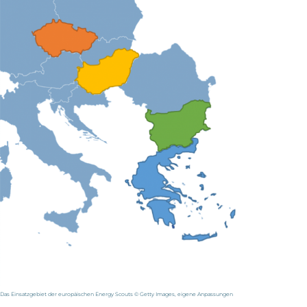
Das Einsatzgebiet der europäischen Energy Scouts © Getty Images, eigene Anpassungen