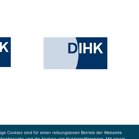
esministeriums für Umwelt, Klimaschutz, Naturschutz und nukleare
in der Europäischen Union, um gemeinsam die Umsetzung des Paris
ge Cookies sind für einen reibungslosen Betrieb der Webseite
eitenbesuchs und die Analyse von Nutzerpräferenzen. Mit einem