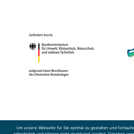
Das Projekt YOUNG ENERGY EUROPE wird gefördert durch die Europäische
Sicherheit (BMUKN). Übergeordnetes Ziel der EUKI ist eine Intensivier
Um unsere Webseite für Sie optimal zu gestalten und fortlau
Abkommens voranzutreiben.
erforderlich und können nicht deaktiviert werden. Daneben ve