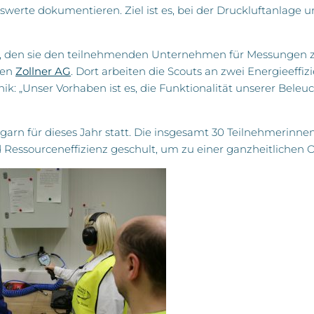
Messwerte dokumentieren. Ziel ist es, bei der Druckluftanlag
, den sie den teilnehmenden Unternehmen für Messungen zur
hen
Zollner AG
. Dort arbeiten die Scouts an zwei Energieeffi
ik: „Unser Vorhaben ist es, die Funktionalität unserer Bele
garn für dieses Jahr statt. Die insgesamt 30 Teilnehmerin
Ressourceneffizienz geschult, um zu einer ganzheitlichen