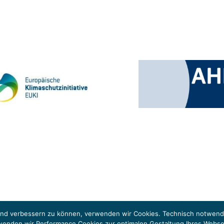
 Klimaschutzinitiative (EUKI). Die EUKI ist ein Förderinstrument des deutschen Bund
ung des grenzüberschreitenden Dialogs sowie des Wissens- und Erfahrungsaustauschs 
fend verbessern zu können, verwenden wir Cookies. Technisch notwendi
rwenden wir Performance Cookies zur optimalen Gestaltung Ihres Webs