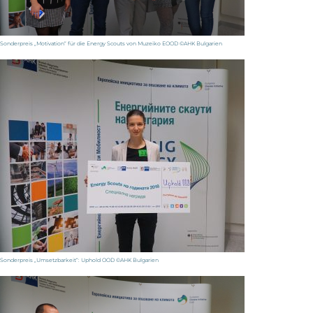
Sonderpreis „Motivation“ für die Energy Scouts von Muzeiko EOOD ©AHK Bulgarien
Sonderpreis „Umsetzbarkeit“: Uphold OOD ©AHK Bulgarien