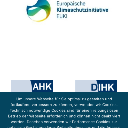
Um unsere Webseite für Sie optimal zu gestalten und
fortlaufend verbessern zu können, verwenden wir Cookies.
Technisch notwendige Cookies sind für einen reibungslosen
Betrieb der Webseite erforderlich und können nicht deaktiviert
werden. Daneben verwenden wir Performance Cookies zur
optimalen Gestaltung Ihres Webseitenbesuchs und die Analyse