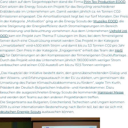
Ganz oben auf dem Siegertreppchen stand die Firma
Pirin Tex Production EOOD
.
Dort setzen die Energy Scouts ein Projekt für das Recycling verschiedener
Erdölderivate im Unternehmen um. Damit werden jährlich ca. 44 Tonnen CO2-
Emissionen eingespart. Die Amortisationszeit liegt bei nur fünf Monaten. Der Preis
in der Kategorie „Motivation“ ging an die Energy Scouts der
Muzeiko EOOD
, die
eine Steigerung der Energieeffizienz durch Stromeinsparungen im Bereich
Klimatisierung und Beleuchtung vornehmen. Aus dem Unternehmen
Uphold Ltd.
OOD
kam ein Projekt zum Thema IT-Lösungen im Büro, bei dem firmeneigene
Server durch eine Cloud-Lösung ersetzt werden: Das Projekt in der Kategorie
„Umsetzbarkeit“ wird 4.500 kWh Strom und damit bis zu 3,3 Tonnen CO2 pro Jahr
einsparen. Den Preis in der Kategorie „Engagement“ erhielt das Team der
Herti
AD
für Optimierungen an den Kompressoren der firmeneigenen Druckluftanlage.
Durch das Projekt wird das Unternehmen jährlich 190.000 kWh weniger Strom
verbrauchen und seinen CO2-Ausstoß um bis zu 151,5 Tonnen verringern.
„Das Hauptziel der Initiative besteht darin, den grenzüberschreitenden Dialog und
den Wissens- und Erfahrungsaustausch in der EU zu stärken, um gemeinsam die
Umsetzung des Pariser Klimaschutzabkommens zu fördern“, sagte Tim Kurth,
Präsident der Deutsch-Bulgarischen Industrie- und Handelskammer. Dazu
besuchen die ausgezeichneten Energy Scouts die kommende
Hannover Messe
und werden dort Teams aus den anderen Projektländern treffen.
Die Siegerteams aus Bulgarien, Griechenland, Tschechien und Ungarn kommen
2019 zu einer internationalen Bestenehrung nach Berlin teil, bei der sie sich mit
deutschen Energie-Scouts
austauschen können.