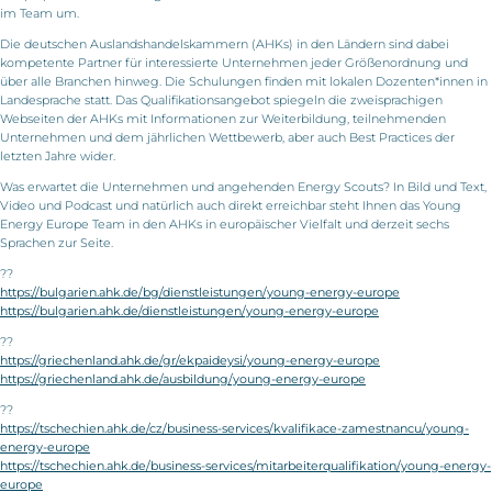
im Team um.
Die deutschen Auslandshandelskammern (AHKs) in den Ländern sind dabei
kompetente Partner für interessierte Unternehmen jeder Größenordnung und
über alle Branchen hinweg. Die Schulungen finden mit lokalen Dozenten*innen in
Landesprache statt. Das Qualifikationsangebot spiegeln die zweisprachigen
Webseiten der AHKs mit Informationen zur Weiterbildung, teilnehmenden
Unternehmen und dem jährlichen Wettbewerb, aber auch Best Practices der
letzten Jahre wider.
Was erwartet die Unternehmen und angehenden Energy Scouts? In Bild und Text,
Video und Podcast und natürlich auch direkt erreichbar steht Ihnen das Young
Energy Europe Team in den AHKs in europäischer Vielfalt und derzeit sechs
Sprachen zur Seite.
??
https://bulgarien.ahk.de/bg/dienstleistungen/young-energy-europe
https://bulgarien.ahk.de/dienstleistungen/young-energy-europe
??
https://griechenland.ahk.de/gr/ekpaideysi/young-energy-europe
https://griechenland.ahk.de/ausbildung/young-energy-europe
??
https://tschechien.ahk.de/cz/business-services/kvalifikace-zamestnancu/young-
energy-europe
https://tschechien.ahk.de/business-services/mitarbeiterqualifikation/young-energy-
europe