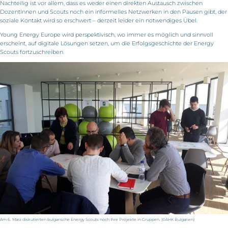
Nachteilig ist vor allem, dass es weder einen direkten Austausch zwischen
DozentInnen und Scouts noch ein informelles Netzwerken in den Pausen gibt, der
soziale Kontakt wird so erschwert – derzeit leider ein notwendiges Übel.
Young Energy Europe wird perspektivisch, wo immer es möglich und sinnvoll
erscheint, auf digitale Lösungen setzen, um die Erfolgsgeschichte der Energy
Scouts fortzuschreiben.
Am 6. März diskutierten bulgarische Energy Scouts noch Ihre Projekte in Gruppen. (©AHK Bulgarien)