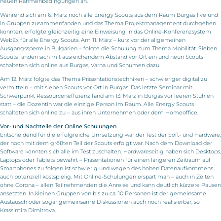
neuen Rahmenbedingungen an.
Während sich am 6. März noch alle Energy Scouts aus dem Raum Burgas live und
in Gruppen zusammenfanden und das Thema Projektmanagement durchgehen
konnten, erfolgte gleichzeitig eine Einweisung in das Online-Konferenzsystem
WebEx für alle Energy Scouts. Am 11. März – kurz vor der allgemeinen
Ausgangssperre in Bulgarien – folgte die Schulung zum Thema Mobilität. Sieben
Scouts fanden sich mit ausreichendem Abstand vor Ort ein und neun Scouts
schalteten sich online aus Burgas, Varna und Schumen dazu.
Am 12. März folgte das Thema Präsentationstechniken – schwieriger digital zu
vermitteln – mit sieben Scouts vor Ort in Burgas. Das letzte Seminar mit
Schwerpunkt Ressourceneffizienz fand am 13. März in Burgas vor leeren Stühlen
statt – die Dozentin war die einzige Person im Raum. Alle Energy Scouts
schalteten sich online zu – aus ihren Unternehmen oder dem Homeoffice.
Vor- und Nachteile der Online Schulungen
Entscheidend für die erfolgreiche Umsetzung war der Test der Soft- und Hardware,
der noch mit dem größten Teil der Scouts erfolgt war. Nach dem Download der
Software konnten sich alle im Test zuschalten. Hardwareseitig haben sich Desktops,
Laptops oder Tablets bewährt – Präsentationen für einen längeren Zeitraum auf
Smartphones zu folgen ist schwierig und wegen des hohen Datenaufkommens
auch potenziell kostspielig. Mit Online-Schulungen erspart man – auch in Zeiten
ohne Corona – allen Teilnehmenden die Anreise und kann deutlich kürzere Pausen
ansetzten. In kleinen Gruppen von bis zu ca. 10 Personen ist der gemeinsame
Austausch oder sogar gemeinsame Diskussionen auch noch realisierbar, so
Krassimira Dimitrova.