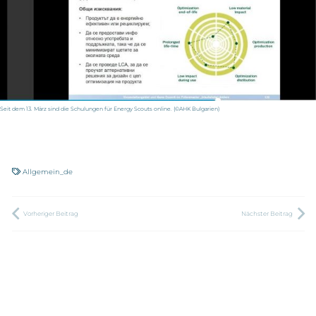
Seit dem 13. März sind die Schulungen für Energy Scouts online. (©AHK Bulgarien)
Allgemein_de
Vorheriger Beitrag
Nächster Beitrag