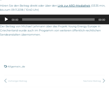
Hören Sie den Beitrag direkt oder über den
Link zur ARD-Mediathek
(03:35 min,
bis zum 09.11.2018 / 10:40 Uhr)
Audio-
00:00
00:00
Player
Der Beitrag von Michael Lehmann über das Projekt Young Energy Europe in
Griechenland wurde auch im Programm von weiteren öffentlich-rechtlichen
Sendeanstalten übernommen.
Allgemein_de
Vorheriger Beitrag
Nächster Beitrag