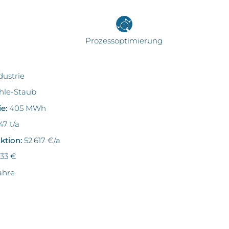
g
Prozessoptimierung
ustrie
hle-Staub
ie:
405 MWh
47 t/a
ktion:
52.617 €/a
833 €
Jahre