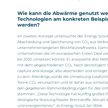
Wie kann die Abwärme genutzt we
Technologien am konkreten Beispi
werden?
Im zweiten Konzept untersuchte der Energy Scout 
Abscheidung und Speicherung von CO
aus Verbr
2
unternehmenseigenen Blockheizkraftwerks. Damit z
Unternehmen die im europäischen Green Deal vor
bis 2050 umsetzen könnte. Er analysierte drei M
mit dem abgeschiedenen CO
. Nach derzeitigem 
2
capture and storage, also abscheiden und einlager
zu sein. Allerdings würde die Umsetzung zusätzlic
Tonne CO
verursachen und ist daher aus wirtscha
2
den gegebenen Rahmenbedingungen für das Unt
stemmen. „Diese Technologie hat künftig großes Po
ökologische Nutzung fossiler Brennstoffe. Aktuell is
und energieintensiv“
,
so Energy Scout Jan Bílek.