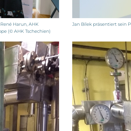
Jan Bílek präsentiert sein 
it René Harun, AHK
ope (© AHK Tschechien)