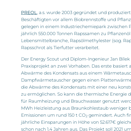
PREOL
, a.s. wurde 2003 gegründet und produziert
Beschäftigten vor allem Biobrennstoffe und Pflanz
gelegen in einem Industriechemiepark zwischen 
jährlich 550.000 Tonnen Rapssamen zu Pflanzenöl 
Lebensmittelbranche, Rapsölmethylester (sog. Raps
Rapsschrot als Tierfutter verarbeitet.
Der Energy Scout und Diplom-Ingenieur Jan Bílek 
Praxisprojekt an zwei Vorhaben. Das erste basiert
Abwärme des Kondensats aus einem Wärmetausche
Dampfwärmetauscher gegen einen Plattenwärme
die Abwärme des Kondensats mit einer neu konst
zu ermöglichen. So kann die thermische Energie 
für Raumheizung und Brauchwasser genutzt werde
MWh Heizleistung aus Braunkohlestaub weniger b
Emissionen um rund 150 t CO
gemindert. Auch fina
2
jährliche Einsparungen in Höhe von 52.617€ gleich
schon nach 1,4 Jahren aus. Das Projekt soll 2021 