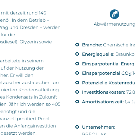
 mit derzeit rund 146
enöl. In dem Betrieb –
Abwärmenutzun
Prag und Dresden – werden
für die
diesel), Glyzerin sowie
Branche:
Chemische Ind
Energiequelle:
Braunko
arbeitete in seinem
Einsparpotential Energ
 auf der Nutzung der
Einsparpotenzial CO
:
1
r. Er will den
2
tauscher austauschen, um
Potenzielle Kostenredu
ruierten Kondensatleitung
Investitionskosten:
72.
des Kondensats in Zukunft
Amortisationszeit:
1,4 
n. Jährlich werden so 405
enötigt und die
nziell profitiert Preol –
en die Anfangsinvestition
Unternehmen:
umgesetzt werden.
PREOL, a.s.