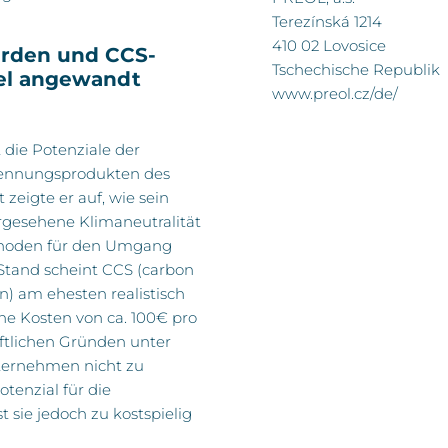
Terezínská 1214
410 02 Lovosice
rden und CCS-
Tschechische Republik
el angewandt
www.preol.cz
/de/
die Potenziale der
ennungsprodukten des
eigte er auf, wie sein
gesehene Klimaneutralität
ethoden für den Umgang
Stand scheint CCS (carbon
n) am ehesten realistisch
he Kosten von ca. 100€ pro
ftlichen Gründen unter
ernehmen nicht zu
tenzial für die
t sie jedoch zu kostspielig