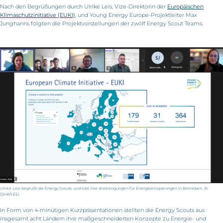
Nach den Begrüßungen durch Ulrike Leis, Vize-Direktorin der
Europäischen
Klimaschutzinitiative (EUKI)
, und Young Energy Europe-Projektleiter Max
Junghanns folgten die Projektvorstellungen der zwölf Energy Scout Teams.
Ulrike Leis begrüßt die Energy Scouts und lobt ihre Anstrengungen für Energieeinsparungen in Betrieben. (©
DIHK/YEE)
In Form von 4-minütigen Kurzpräsentationen stellten die Energy Scouts aus
insgesamt acht Ländern ihre maßgeschneiderten Konzepte zu Energie- und