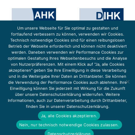
Um unsere Webseite für Sie optimal zu gestalten und
fortlaufend verbessern zu können, verwenden wir Cookies.
Technisch notwendige Cookies sind für einen reibungslosen
Betrieb der Webseite erforderlich und können nicht deaktiviert
werden. Daneben verwenden wir Performance Cookies zur
optimalen Gestaltung Ihres Webseitenbesuchs und die Analyse
von Nutzerpräferenzen. Mit einem Klick auf "Ja, alle Cookies
Das Projekt YOUNG ENERGY EUROPE wird gefördert durch die Europäische Klimaschutzinitiative (EUKI).
Die EUKI ist ein Förderinstrument des deutschen Bundesministeriums für Umwelt, Klimaschutz,
akzeptieren" geben Sie Ihre Einwilligung in diese Verarbeitung
Naturschutz und nukleare Sicherheit (BMUKN). Übergeordnetes Ziel der EUKI ist eine Intensivierung des
grenzüberschreitenden Dialogs sowie des Wissens- und Erfahrungsaustauschs in der Europäischen Union,
und in die Weitergabe Ihrer Daten an Drittanbieter. Sie können
um gemeinsam die Umsetzung des Paris Abkommens voranzutreiben.
die Verwendung der Performance Cookies auch ablehnen. Ihre
Einwilligung können Sie jederzeit mit Wirkung für die Zukunft
über unsere Datenschutzerklärung widerrufen. Weitere
Informationen, auch zur Datenverarbeitung durch Drittanbieter,
finden Sie in unserer Datenschutzerklärung.
Copyright 2026, Young Energy Europe
Ja, alle Cookies akzeptieren.
DATENSCHUTZ
IMPRESSUM 2026
Nein, nur technisch notwendige Cookies zulassen.
BARRIEREFREIHEIT
Datenschutzerklärung