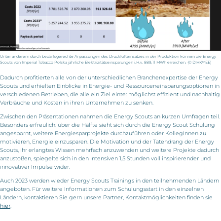
Unter anderem durch bedarfsgerechte Anpassungen des Drucklufteinsatzes in der Produktion können die Energy
Scouts von Imperial Tobacco Polska jährliche Elektrizitätseinsparungen i.H.v. 889,11 MWh erreichen. (© DIHK/YEE)
Dadurch profitierten alle von der unterschiedlichen Branchenexpertise der Energy
Scouts und erhielten Einblicke in Energie- und Ressourceneinsparungsoptionen in
verschiedenen Betrieben, die alle ein Ziel einte: möglichst effizient und nachhaltig
Verbräuche und Kosten in ihren Unternehmen zu senken.
Zwischen den Präsentationen nahmen die Energy Scouts an kurzen Umfragen teil.
Besonders erfreulich: über die Hälfte sieht sich durch die Energy Scout Schulung
angespornt, weitere Energiesparprojekte durchzuführen oder KollegInnen zu
motivieren, Energie einzusparen. Die Motivation und der Tatendrang der Energy
Scouts, ihr erlangtes Wissen mehrfach anzuwenden und weitere Projekte dadurch
anzustoßen, spiegelte sich in den intensiven 1,5 Stunden voll inspirierender und
innovativer Impulse wider.
Auch 2023 werden wieder Energy Scouts Trainings in den teilnehmenden Ländern
angeboten. Für weitere Informationen zum Schulungsstart in den einzelnen
Ländern, kontaktieren Sie gern unsere Partner, Kontaktmöglichkeiten finden sie
hier
.