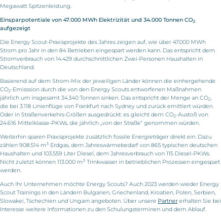
Megawatt Spitzenleistung.
Einsparpotentiale von 47.000 MWh Elektrizität und 34.000 Tonnen CO
2
aufgezeigt
Die Energy Scout-Praxisprojekte des Jahres zeigen auf, wie über 47.000 MWh
Strom pro Jahr in den 84 Betrieben eingespart werden kann. Das entspricht dem
Stromverbrauch von 14.429 durchschnittlichen Zwei-Personen Haushalten in
Deutschland.
Basierend auf dem Strom-Mix der jeweiligen Länder können die einhergehende
CO
-Emisssion durch die von den Energy Scouts entworfenen Maßnahmen
2
jährlich um insgesamt 34.340 Tonnen sinken. Das entspricht der Menge an CO
,
2
die bei 3.118 Linienflüge von Frankfurt nach Sydney und zurück emittiert würden.
Oder in Straßenverkehrs-Größen ausgedrückt: es gleicht dem CO
-Austoß von
2
24.616 Mittelklasse-PKWs, die jährlich „von der Straße“ genommen würden.
Weiterhin sparen Praxisprojekte zusätzlich fossile Energieträger direkt ein. Dazu
3
zählen 908.514 m
Erdgas, dem Jahreswärmebedarf von 865 typischen deutschen
Haushalten und 103.559 Liter Diesel, dem Jahresverbrauch von 115 Diesel-PKWs.
3
Nicht zuletzt können 113.000 m
Trinkwasser in betrieblichen Prozessen eingespart
werden.
Auch Ihr Unternehmen möchte Energy Scouts? Auch 2023 werden wieder Energy
Scout Trainings in den Ländern Bulgarien, Griechenland, Kroatien, Polen, Serbien,
Slowakei, Tschechien und Ungarn angeboten. Über unsere
Partner
erhalten Sie bei
Interesse weitere Informationen zu den Schulungsterminen und dem Ablauf.