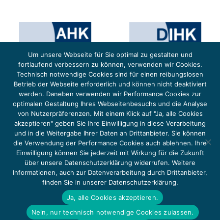
Um unsere Webseite für Sie optimal zu gestalten und
fortlaufend verbessern zu können, verwenden wir Cookies.
Technisch notwendige Cookies sind für einen reibungslosen
Betrieb der Webseite erforderlich und können nicht deaktiviert
werden. Daneben verwenden wir Performance Cookies zur
optimalen Gestaltung Ihres Webseitenbesuchs und die Analyse
von Nutzerpräferenzen. Mit einem Klick auf "Ja, alle Cookies
Das Projekt YOUNG ENERGY EUROPE wird gefördert durch die Europäische Klimaschutzinitiative (EUKI).
Die EUKI ist ein Förderinstrument des deutschen Bundesministeriums für Umwelt, Klimaschutz,
akzeptieren" geben Sie Ihre Einwilligung in diese Verarbeitung
Naturschutz und nukleare Sicherheit (BMUKN). Übergeordnetes Ziel der EUKI ist eine Intensivierung des
grenzüberschreitenden Dialogs sowie des Wissens- und Erfahrungsaustauschs in der Europäischen Union,
und in die Weitergabe Ihrer Daten an Drittanbieter. Sie können
um gemeinsam die Umsetzung des Paris Abkommens voranzutreiben.
die Verwendung der Performance Cookies auch ablehnen. Ihre
Einwilligung können Sie jederzeit mit Wirkung für die Zukunft
über unsere Datenschutzerklärung widerrufen. Weitere
Informationen, auch zur Datenverarbeitung durch Drittanbieter,
finden Sie in unserer Datenschutzerklärung.
Copyright 2026, Young Energy Europe
Ja, alle Cookies akzeptieren.
DATENSCHUTZ
IMPRESSUM 2026
Nein, nur technisch notwendige Cookies zulassen.
BARRIEREFREIHEIT