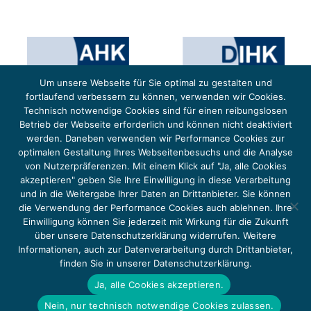
Um unsere Webseite für Sie optimal zu gestalten und
fortlaufend verbessern zu können, verwenden wir Cookies.
Technisch notwendige Cookies sind für einen reibungslosen
Betrieb der Webseite erforderlich und können nicht deaktiviert
werden. Daneben verwenden wir Performance Cookies zur
optimalen Gestaltung Ihres Webseitenbesuchs und die Analyse
von Nutzerpräferenzen. Mit einem Klick auf "Ja, alle Cookies
Das Projekt YOUNG ENERGY EUROPE wird gefördert durch die Europäische Klimaschutzinitiative (EUKI).
Die EUKI ist ein Förderinstrument des deutschen Bundesministeriums für Umwelt, Klimaschutz,
akzeptieren" geben Sie Ihre Einwilligung in diese Verarbeitung
Naturschutz und nukleare Sicherheit (BMUKN). Übergeordnetes Ziel der EUKI ist eine Intensivierung des
grenzüberschreitenden Dialogs sowie des Wissens- und Erfahrungsaustauschs in der Europäischen Union,
und in die Weitergabe Ihrer Daten an Drittanbieter. Sie können
um gemeinsam die Umsetzung des Paris Abkommens voranzutreiben.
die Verwendung der Performance Cookies auch ablehnen. Ihre
Einwilligung können Sie jederzeit mit Wirkung für die Zukunft
über unsere Datenschutzerklärung widerrufen. Weitere
Informationen, auch zur Datenverarbeitung durch Drittanbieter,
finden Sie in unserer Datenschutzerklärung.
Copyright 2026, Young Energy Europe
Ja, alle Cookies akzeptieren.
DATENSCHUTZ
IMPRESSUM 2026
Nein, nur technisch notwendige Cookies zulassen.