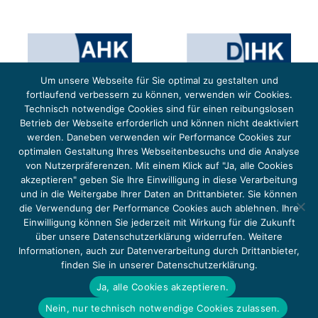
Um unsere Webseite für Sie optimal zu gestalten und
fortlaufend verbessern zu können, verwenden wir Cookies.
Technisch notwendige Cookies sind für einen reibungslosen
Betrieb der Webseite erforderlich und können nicht deaktiviert
werden. Daneben verwenden wir Performance Cookies zur
optimalen Gestaltung Ihres Webseitenbesuchs und die Analyse
von Nutzerpräferenzen. Mit einem Klick auf "Ja, alle Cookies
Das Projekt YOUNG ENERGY EUROPE wird gefördert durch die Europäische Klimaschutzinitiative (EUKI).
Die EUKI ist ein Förderinstrument des deutschen Bundesministeriums für Umwelt, Klimaschutz,
akzeptieren" geben Sie Ihre Einwilligung in diese Verarbeitung
Naturschutz und nukleare Sicherheit (BMUKN). Übergeordnetes Ziel der EUKI ist eine Intensivierung des
grenzüberschreitenden Dialogs sowie des Wissens- und Erfahrungsaustauschs in der Europäischen Union,
und in die Weitergabe Ihrer Daten an Drittanbieter. Sie können
um gemeinsam die Umsetzung des Paris Abkommens voranzutreiben.
die Verwendung der Performance Cookies auch ablehnen. Ihre
Einwilligung können Sie jederzeit mit Wirkung für die Zukunft
über unsere Datenschutzerklärung widerrufen. Weitere
Informationen, auch zur Datenverarbeitung durch Drittanbieter,
finden Sie in unserer Datenschutzerklärung.
Copyright 2026, Young Energy Europe
Ja, alle Cookies akzeptieren.
DATENSCHUTZ
IMPRESSUM 2026
Nein, nur technisch notwendige Cookies zulassen.
BARRIEREFREIHEIT