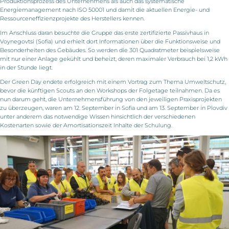
Produktionsprozess des Unternehmens als auch das systematische
Energiemanagement nach ISO 50001 und damit die aktuellen Energie- und
Ressourceneffizienzprojekte des Herstellers kennen.
Im Anschluss daran besuchte die Gruppe das erste zertifizierte Passivhaus in
Voynegovtsi (Sofia) und erhielt dort Informationen über die Funktionsweise und
Besonderheiten des Gebäudes. So werden die 301 Quadratmeter beispielsweise
mit nur einer Anlage gekühlt und beheizt, deren maximaler Verbrauch bei 1,2 kWh
in der Stunde liegt.
Der Green Day endete erfolgreich mit einem Vortrag zum Thema Umweltschutz,
bevor die künftigen Scouts an den Workshops der Folgetage teilnahmen. Da es
nun darum geht, die Unternehmensführung von den jeweiligen Praxisprojekten
zu überzeugen, waren am 12. September in Sofia und am 13. September in Plovdiv
unter anderem das notwendige Wissen hinsichtlich der verschiedenen
Kostenarten sowie der Amortisationszeit Inhalte der Schulung.