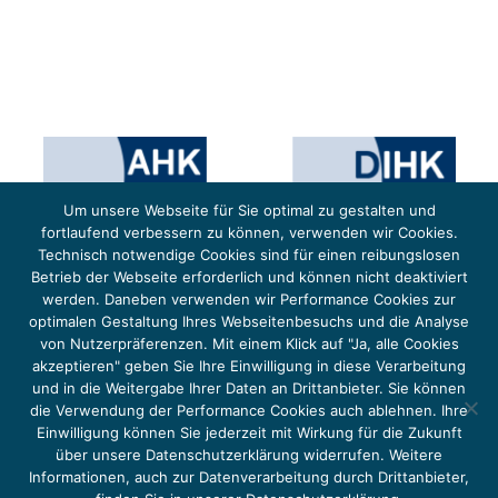
Um unsere Webseite für Sie optimal zu gestalten und
fortlaufend verbessern zu können, verwenden wir Cookies.
Technisch notwendige Cookies sind für einen reibungslosen
Betrieb der Webseite erforderlich und können nicht deaktiviert
werden. Daneben verwenden wir Performance Cookies zur
optimalen Gestaltung Ihres Webseitenbesuchs und die Analyse
von Nutzerpräferenzen. Mit einem Klick auf "Ja, alle Cookies
Das Projekt YOUNG ENERGY EUROPE wird gefördert durch die Europäische Klimaschutzinitiative (EUKI).
Die EUKI ist ein Förderinstrument des deutschen Bundesministeriums für Umwelt, Klimaschutz,
akzeptieren" geben Sie Ihre Einwilligung in diese Verarbeitung
Naturschutz und nukleare Sicherheit (BMUKN). Übergeordnetes Ziel der EUKI ist eine Intensivierung des
grenzüberschreitenden Dialogs sowie des Wissens- und Erfahrungsaustauschs in der Europäischen Union,
und in die Weitergabe Ihrer Daten an Drittanbieter. Sie können
um gemeinsam die Umsetzung des Paris Abkommens voranzutreiben.
die Verwendung der Performance Cookies auch ablehnen. Ihre
Einwilligung können Sie jederzeit mit Wirkung für die Zukunft
über unsere Datenschutzerklärung widerrufen. Weitere
Informationen, auch zur Datenverarbeitung durch Drittanbieter,