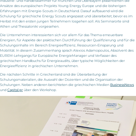
Industrie- und Handelskammer für München und Oberbayern präsentierten die
Ansätze des europäischen Projekts Young Energy Europe und die bisherigen
Erfahrungen mit Energie-Scouts in Deutschland. Darauf aufbauend wird die
Schulung für griechische Energy Scouts angepasst und überarbeitet, bevor es im
Herbst mit den ersten jungen Teilnehmern losgehen soll. Als Seminarorte sind
Athen und Thessaloniki vorgesehen.
Die Unternehmen interessierten sich vor allem für das Thema erneuerbare
Energien, für Aspekte der praktischen Durchführung der Qualifizierung und für die
Schulungsinhalte im Bereich Energieeffizienz, Ressourcen-Einsparung und
Mobilität. In diesem Zusammenhang sprach Alexios Adamopoulos, Absolvent des
EUREM-Lehrgangs für Europäische EnergieManager und Verfasser des
griechischen Handbuchs für Energieaudits, über typische Möglichkeiten der
Energieeffizienz in griechischen Unternehmen.
Die nächsten Schritte in Griechenland sind die Überarbeitung der
Schulungsmaterialien, die Auswahl der Dozenten und die Organisation der
Schulungen. Neben anderen berichteten die griechischen Medien
BusinessNews
und
Capital.gr
über den Workshop.