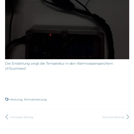
Die Einstellung zeigt die Temperatur in den Warmwasserspeichern.
(©TourHotel)
Heizung
,
Klimatisierung
Vorheriger Beitrag
Nächster Beitrag