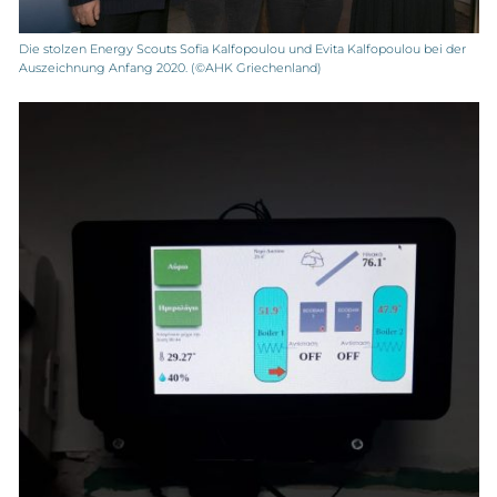
Die stolzen Energy Scouts Sofia Kalfopoulou und Evita Kalfopoulou bei der
Auszeichnung Anfang 2020. (©AHK Griechenland)