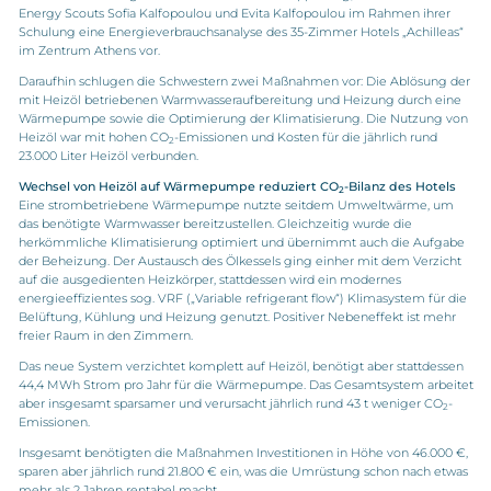
Energy Scouts Sofia Kalfopoulou und Evita Kalfopoulou im Rahmen ihrer
Schulung eine Energieverbrauchsanalyse des 35-Zimmer Hotels „Achilleas“
im Zentrum Athens vor.
Daraufhin schlugen die Schwestern zwei Maßnahmen vor: Die Ablösung der
mit Heizöl betriebenen Warmwasseraufbereitung und Heizung durch eine
Wärmepumpe sowie die Optimierung der Klimatisierung. Die Nutzung von
Heizöl war mit hohen CO
-Emissionen und Kosten für die jährlich rund
2
23.000 Liter Heizöl verbunden.
Wechsel von Heizöl auf Wärmepumpe reduziert CO
-Bilanz des Hotels
2
Eine strombetriebene Wärmepumpe nutzte seitdem Umweltwärme, um
das benötigte Warmwasser bereitzustellen. Gleichzeitig wurde die
herkömmliche Klimatisierung optimiert und übernimmt auch die Aufgabe
der Beheizung. Der Austausch des Ölkessels ging einher mit dem Verzicht
auf die ausgedienten Heizkörper, stattdessen wird ein modernes
energieeffizientes sog. VRF („Variable refrigerant flow“) Klimasystem für die
Belüftung, Kühlung und Heizung genutzt. Positiver Nebeneffekt ist mehr
freier Raum in den Zimmern.
Das neue System verzichtet komplett auf Heizöl, benötigt aber stattdessen
44,4 MWh Strom pro Jahr für die Wärmepumpe. Das Gesamtsystem arbeitet
aber insgesamt sparsamer und verursacht jährlich rund 43 t weniger CO
-
2
Emissionen.
Insgesamt benötigten die Maßnahmen Investitionen in Höhe von 46.000 €,
sparen aber jährlich rund 21.800 € ein, was die Umrüstung schon nach etwas
mehr als 2 Jahren rentabel macht.