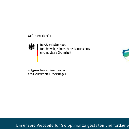
Das Projekt YOUNG ENERGY EUROPE wird gefördert durch die Europäische
Sicherheit (BMUKN). Übergeordnetes Ziel der EUKI ist eine Intensivier
Um unsere Webseite für Sie optimal zu gestalten und fortlau
Abkommens voranzutreiben.