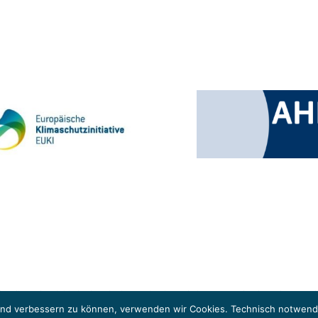
 Klimaschutzinitiative (EUKI). Die EUKI ist ein Förderinstrument des deutschen Bund
ung des grenzüberschreitenden Dialogs sowie des Wissens- und Erfahrungsaustauschs 
fend verbessern zu können, verwenden wir Cookies. Technisch notwendi