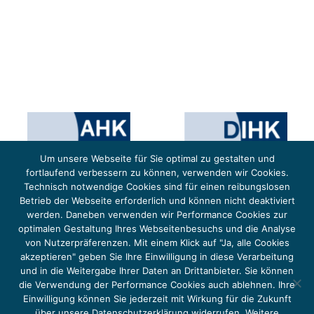
Um unsere Webseite für Sie optimal zu gestalten und
fortlaufend verbessern zu können, verwenden wir Cookies.
Technisch notwendige Cookies sind für einen reibungslosen
Betrieb der Webseite erforderlich und können nicht deaktiviert
werden. Daneben verwenden wir Performance Cookies zur
optimalen Gestaltung Ihres Webseitenbesuchs und die Analyse
von Nutzerpräferenzen. Mit einem Klick auf "Ja, alle Cookies
Das Projekt YOUNG ENERGY EUROPE wird gefördert durch die Europäische Klimaschutzinitiative (EUKI).
Die EUKI ist ein Förderinstrument des deutschen Bundesministeriums für Umwelt, Klimaschutz,
akzeptieren" geben Sie Ihre Einwilligung in diese Verarbeitung
Naturschutz und nukleare Sicherheit (BMUKN). Übergeordnetes Ziel der EUKI ist eine Intensivierung des
grenzüberschreitenden Dialogs sowie des Wissens- und Erfahrungsaustauschs in der Europäischen Union,
und in die Weitergabe Ihrer Daten an Drittanbieter. Sie können
um gemeinsam die Umsetzung des Paris Abkommens voranzutreiben.
die Verwendung der Performance Cookies auch ablehnen. Ihre
Einwilligung können Sie jederzeit mit Wirkung für die Zukunft
über unsere Datenschutzerklärung widerrufen. Weitere