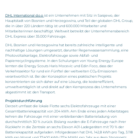
DHL International d.o.o
ist ein Unternehmen mit Sitz in Sarajewo, der
Hauptstadt von Bosnien und Herzegowina, und Teil der globalen DHL Group,
die in über 220 Ländern tätig ist und 600.000 Mitarbeiter und
Mitarbeiterinnen beschäftigt. Weltweit betreibt der Unternehmensbereich
DHL Express über 35.000 Fahrzeuge.
DHL Bosnien und Herzegowina hat bereits zahlreiche intelligente und
nachhaltige Lösungen umgesetzt, darunter Regenwassersammlung, eine
Photovoltaikanlage, Elektrofahrzeuge sowie Abfall- und
Papierrecyclingsysteme. In den Schulungen von Young Energy Europe
lernten die Energy Scouts Haris Mocevic und Edin Foco, dass der
Verkehrssektor für rund ein Fünftel der weltweiten CO₂-Emissionen
verantwortlich ist. Bei der Konzeption eines praktischen Projekts
konzentrierten sie sich daher auf eine Lösung, die kosteneffizient,
umweltverträglich ist und direkt auf den Kernprozess des Unternehmens
abgestimmt ist: den Transport.
Projektdurchführung
Derzeit umfasst die lokale Flotte sechs Elektrofahrzeuge mit einer
Gesamtbatteriekapazität von 204 kWh. Am Ende eines jeden Arbeitstages
kehren die Fahrzeuge mit einer verbleibenden Batterieladung von
durchschnittlich 30 % zurück. Bislang wurden die E-Fahrzeuge nach ihrer
Rückkehr in die Zentrale an sechs Elexon A01-Ladegeräten mit 70 % der
Batteriekapazität aufgeladen. Infolgedessen hat DHL 142,8 kWh pro Tag, 3.118
kWh pro Monat und 37.400 kWh (37,4 MWh) pro Jahr aus dem Stromnetz