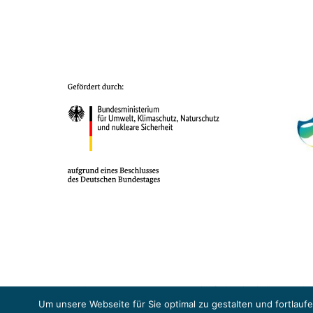
Das Projekt YOUNG ENERGY EUROPE wird gefördert durch die Europäische
Sicherheit (BMUKN). Übergeordnetes Ziel der EUKI ist eine Intensivier
Um unsere Webseite für Sie optimal zu gestalten und fortlau
Abkommens voranzutreiben.