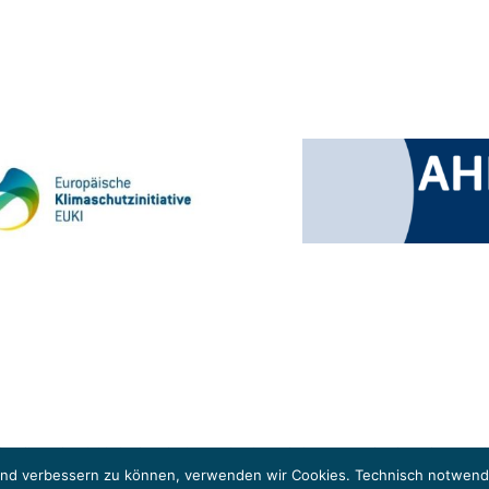
 Klimaschutzinitiative (EUKI). Die EUKI ist ein Förderinstrument des deutschen Bund
ung des grenzüberschreitenden Dialogs sowie des Wissens- und Erfahrungsaustauschs 
fend verbessern zu können, verwenden wir Cookies. Technisch notwendi