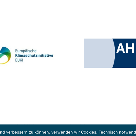
 Klimaschutzinitiative (EUKI). Die EUKI ist ein Förderinstrument des deutschen Bund
ung des grenzüberschreitenden Dialogs sowie des Wissens- und Erfahrungsaustauschs 
fend verbessern zu können, verwenden wir Cookies. Technisch notwendi