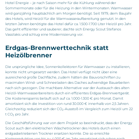
Hotel Energie – je nach Saison mehr für die Kühlung während der
Sommermonate oder für die Heizung in den Wintermonaten. Warmwasser
wird ganzjährig hauptsächlich am Morgen benötigt. Seit 1979, dem Baujahr
des Hotels, wird Heizöl für die Warmwasseraufbereitung genutzt. In den
letzten Jahren benötigte das Hotel dafür ca. 1.500-1.700 Liter Heizöl pro Jahr.
Das geht effizienter und sauberer, dachte sich Energy Scout Stefanos
Vassilakis und schlug eine Modernisierung vor.
Erdgas-Brennwerttechnik statt
Heizölbrenner
Die ursprüngliche Idee, Sonnenkollektoren für Warmwasser zu installieren,
konnte nicht umgesetzt werden. Das Hotel verfügt nicht über eine
ausreichend große Dachfläche, zudem hätten die Bauvorschriften zu
maximalen Wind- und Schneelasten des Daches aufwendige Bauarbeiten
nach sich gezogen. Die machbare Alternative war der Austausch des alten
Heizöl-Warmwasserbereiters durch ein effizientes Erdgas-Brennwertgerät.
Die Kostenersparnis beläuft sich auf ca. 1.000-1.300 € pro Monat. Damit
amortisiert sich die Investition von rund 30.000 € innerhalb von 2,5 Jahren.
Gleichzeitig reduziert sich der CO
-Ausstoß im Vergleich zum Heizöl um 22
2
t CO
pro Jahr.
2
Die Geschäftsführung war von dem Projekt so beeindruckt, dass der Energy
Scout auch den elektrischen Wäschetrockner des Hotels durch einen
erdgasbetriebenen Trockner ersetzen konnte. Die so erreichte
Kostenreduktion von bis zu 4.000 € im Jahr amortisiert sich schon nach