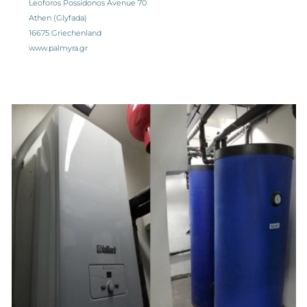
Leoforos Possidonos Avenue 70
Athen (Glyfada)
16675 Griechenland
www.palmyra.gr