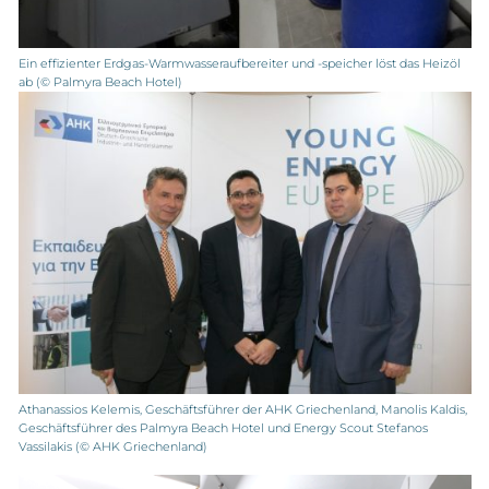
Ein effizienter Erdgas-Warmwasseraufbereiter und -speicher löst das Heizöl
ab (© Palmyra Beach Hotel)
Athanassios Kelemis, Geschäftsführer der AHK Griechenland, Manolis Kaldis,
Geschäftsführer des Palmyra Beach Hotel und Energy Scout Stefanos
Vassilakis (© AHK Griechenland)