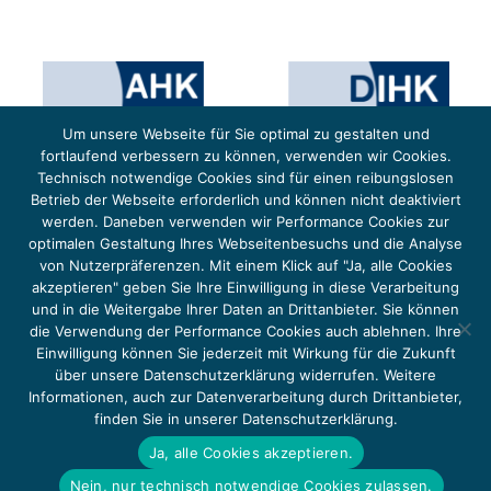
Um unsere Webseite für Sie optimal zu gestalten und
fortlaufend verbessern zu können, verwenden wir Cookies.
Technisch notwendige Cookies sind für einen reibungslosen
Betrieb der Webseite erforderlich und können nicht deaktiviert
werden. Daneben verwenden wir Performance Cookies zur
optimalen Gestaltung Ihres Webseitenbesuchs und die Analyse
von Nutzerpräferenzen. Mit einem Klick auf "Ja, alle Cookies
Das Projekt YOUNG ENERGY EUROPE wird gefördert durch die Europäische Klimaschutzinitiative (EUKI).
Die EUKI ist ein Förderinstrument des deutschen Bundesministeriums für Umwelt, Klimaschutz,
akzeptieren" geben Sie Ihre Einwilligung in diese Verarbeitung
Naturschutz und nukleare Sicherheit (BMUKN). Übergeordnetes Ziel der EUKI ist eine Intensivierung des
grenzüberschreitenden Dialogs sowie des Wissens- und Erfahrungsaustauschs in der Europäischen Union,
und in die Weitergabe Ihrer Daten an Drittanbieter. Sie können
um gemeinsam die Umsetzung des Paris Abkommens voranzutreiben.
die Verwendung der Performance Cookies auch ablehnen. Ihre
Einwilligung können Sie jederzeit mit Wirkung für die Zukunft
über unsere Datenschutzerklärung widerrufen. Weitere
Informationen, auch zur Datenverarbeitung durch Drittanbieter,
finden Sie in unserer Datenschutzerklärung.
Copyright 2026, Young Energy Europe
Ja, alle Cookies akzeptieren.
DATENSCHUTZ
IMPRESSUM 2026
Nein, nur technisch notwendige Cookies zulassen.