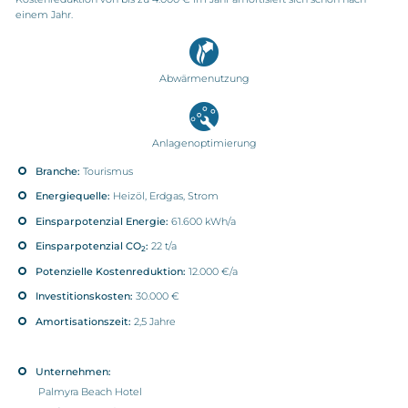
einem Jahr.
Abwärmenutzung
Anlagenoptimierung
Branche:
Tourismus
Energiequelle:
Heizöl, Erdgas, Strom
Einsparpotenzial Energie:
61.600 kWh/a
Einsparpotenzial CO
:
22 t/a
2
Potenzielle Kostenreduktion:
12.000 €/a
Investitionskosten:
30.000 €
Amortisationszeit:
2,5 Jahre
Unternehmen:
Palmyra Beach Hotel