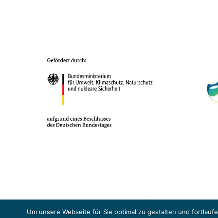
Das Projekt YOUNG ENERGY EUROPE wird gefördert durch die Europäische
Sicherheit (BMUKN). Übergeordnetes Ziel der EUKI ist eine Intensivier
Um unsere Webseite für Sie optimal zu gestalten und fortlau
Abkommens voranzutreiben.