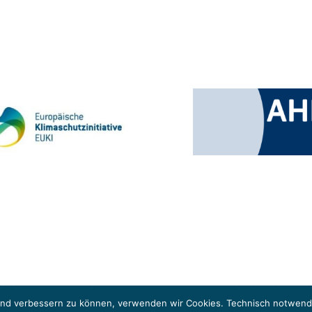
 Klimaschutzinitiative (EUKI). Die EUKI ist ein Förderinstrument des deutschen Bund
ung des grenzüberschreitenden Dialogs sowie des Wissens- und Erfahrungsaustauschs 
fend verbessern zu können, verwenden wir Cookies. Technisch notwendi