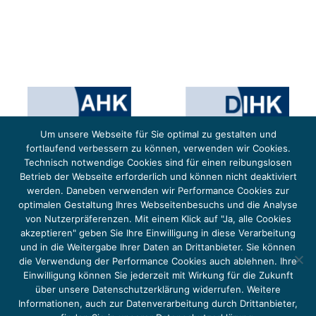
Um unsere Webseite für Sie optimal zu gestalten und
fortlaufend verbessern zu können, verwenden wir Cookies.
Technisch notwendige Cookies sind für einen reibungslosen
Betrieb der Webseite erforderlich und können nicht deaktiviert
werden. Daneben verwenden wir Performance Cookies zur
optimalen Gestaltung Ihres Webseitenbesuchs und die Analyse
von Nutzerpräferenzen. Mit einem Klick auf "Ja, alle Cookies
Das Projekt YOUNG ENERGY EUROPE wird gefördert durch die Europäische Klimaschutzinitiative (EUKI).
Die EUKI ist ein Förderinstrument des deutschen Bundesministeriums für Umwelt, Klimaschutz,
akzeptieren" geben Sie Ihre Einwilligung in diese Verarbeitung
Naturschutz und nukleare Sicherheit (BMUKN). Übergeordnetes Ziel der EUKI ist eine Intensivierung des
grenzüberschreitenden Dialogs sowie des Wissens- und Erfahrungsaustauschs in der Europäischen Union,
und in die Weitergabe Ihrer Daten an Drittanbieter. Sie können
um gemeinsam die Umsetzung des Paris Abkommens voranzutreiben.
die Verwendung der Performance Cookies auch ablehnen. Ihre
Einwilligung können Sie jederzeit mit Wirkung für die Zukunft
über unsere Datenschutzerklärung widerrufen. Weitere
Informationen, auch zur Datenverarbeitung durch Drittanbieter,