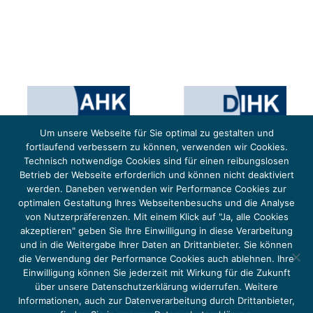
Um unsere Webseite für Sie optimal zu gestalten und
fortlaufend verbessern zu können, verwenden wir Cookies.
Technisch notwendige Cookies sind für einen reibungslosen
Betrieb der Webseite erforderlich und können nicht deaktiviert
werden. Daneben verwenden wir Performance Cookies zur
optimalen Gestaltung Ihres Webseitenbesuchs und die Analyse
von Nutzerpräferenzen. Mit einem Klick auf "Ja, alle Cookies
Das Projekt YOUNG ENERGY EUROPE wird gefördert durch die Europäische Klimaschutzinitiative (EUKI).
Die EUKI ist ein Förderinstrument des deutschen Bundesministeriums für Umwelt, Klimaschutz,
akzeptieren" geben Sie Ihre Einwilligung in diese Verarbeitung
Naturschutz und nukleare Sicherheit (BMUKN). Übergeordnetes Ziel der EUKI ist eine Intensivierung des
grenzüberschreitenden Dialogs sowie des Wissens- und Erfahrungsaustauschs in der Europäischen Union,
und in die Weitergabe Ihrer Daten an Drittanbieter. Sie können
um gemeinsam die Umsetzung des Paris Abkommens voranzutreiben.
die Verwendung der Performance Cookies auch ablehnen. Ihre
Einwilligung können Sie jederzeit mit Wirkung für die Zukunft
über unsere Datenschutzerklärung widerrufen. Weitere
Informationen, auch zur Datenverarbeitung durch Drittanbieter,