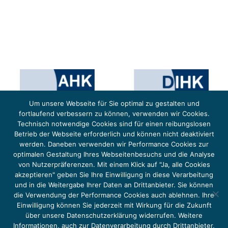
Um unsere Webseite für Sie optimal zu gestalten und
fortlaufend verbessern zu können, verwenden wir Cookies.
Technisch notwendige Cookies sind für einen reibungslosen
Betrieb der Webseite erforderlich und können nicht deaktiviert
werden. Daneben verwenden wir Performance Cookies zur
optimalen Gestaltung Ihres Webseitenbesuchs und die Analyse
von Nutzerpräferenzen. Mit einem Klick auf "Ja, alle Cookies
Das Projekt YOUNG ENERGY EUROPE wird gefördert durch die Europäische Klimaschutzinitiative (EUKI).
Die EUKI ist ein Förderinstrument des deutschen Bundesministeriums für Umwelt, Klimaschutz,
akzeptieren" geben Sie Ihre Einwilligung in diese Verarbeitung
Naturschutz und nukleare Sicherheit (BMUKN). Übergeordnetes Ziel der EUKI ist eine Intensivierung des
grenzüberschreitenden Dialogs sowie des Wissens- und Erfahrungsaustauschs in der Europäischen Union,
und in die Weitergabe Ihrer Daten an Drittanbieter. Sie können
um gemeinsam die Umsetzung des Paris Abkommens voranzutreiben.
die Verwendung der Performance Cookies auch ablehnen. Ihre
Einwilligung können Sie jederzeit mit Wirkung für die Zukunft
über unsere Datenschutzerklärung widerrufen. Weitere
Informationen, auch zur Datenverarbeitung durch Drittanbieter,