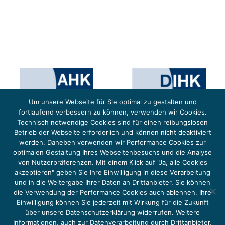
Um unsere Webseite für Sie optimal zu gestalten und
fortlaufend verbessern zu können, verwenden wir Cookies.
Technisch notwendige Cookies sind für einen reibungslosen
Betrieb der Webseite erforderlich und können nicht deaktiviert
werden. Daneben verwenden wir Performance Cookies zur
optimalen Gestaltung Ihres Webseitenbesuchs und die Analyse
von Nutzerpräferenzen. Mit einem Klick auf "Ja, alle Cookies
Das Projekt YOUNG ENERGY EUROPE wird gefördert durch die Europäische Klimaschutzinitiative (EUKI).
Die EUKI ist ein Förderinstrument des deutschen Bundesministeriums für Umwelt, Klimaschutz,
akzeptieren" geben Sie Ihre Einwilligung in diese Verarbeitung
Naturschutz und nukleare Sicherheit (BMUKN). Übergeordnetes Ziel der EUKI ist eine Intensivierung des
grenzüberschreitenden Dialogs sowie des Wissens- und Erfahrungsaustauschs in der Europäischen Union,
und in die Weitergabe Ihrer Daten an Drittanbieter. Sie können
um gemeinsam die Umsetzung des Paris Abkommens voranzutreiben.
die Verwendung der Performance Cookies auch ablehnen. Ihre
Einwilligung können Sie jederzeit mit Wirkung für die Zukunft
über unsere Datenschutzerklärung widerrufen. Weitere
Informationen, auch zur Datenverarbeitung durch Drittanbieter,