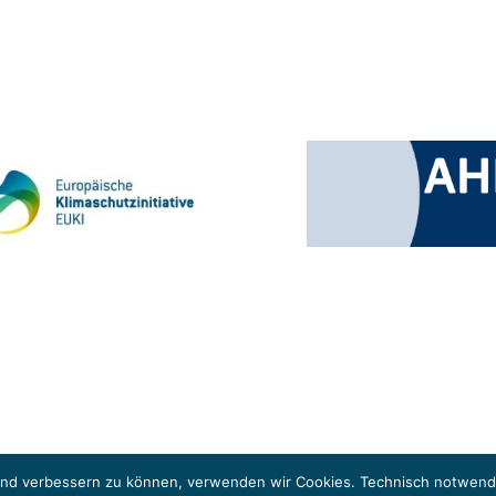
 Klimaschutzinitiative (EUKI). Die EUKI ist ein Förderinstrument des deutschen Bund
ung des grenzüberschreitenden Dialogs sowie des Wissens- und Erfahrungsaustauschs 
fend verbessern zu können, verwenden wir Cookies. Technisch notwendi