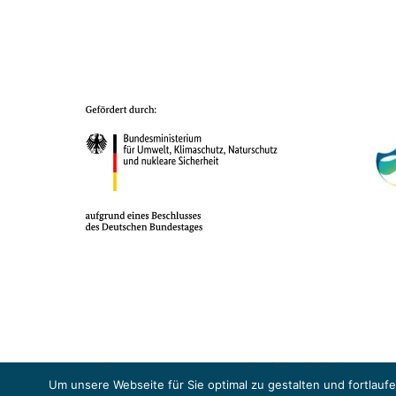
Das Projekt YOUNG ENERGY EUROPE wird gefördert durch die Europäische
Sicherheit (BMUKN). Übergeordnetes Ziel der EUKI ist eine Intensivier
Um unsere Webseite für Sie optimal zu gestalten und fortlau
Abkommens voranzutreiben.