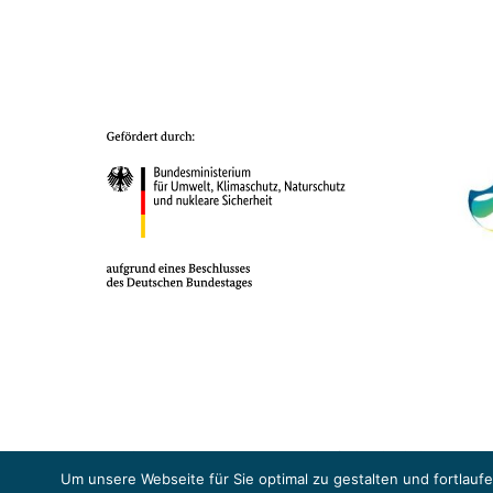
Das Projekt YOUNG ENERGY EUROPE wird gefördert durch die Europäische
Sicherheit (BMUKN). Übergeordnetes Ziel der EUKI ist eine Intensivier
Um unsere Webseite für Sie optimal zu gestalten und fortlau
Abkommens voranzutreiben.