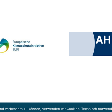
 Klimaschutzinitiative (EUKI). Die EUKI ist ein Förderinstrument des deutschen Bund
ung des grenzüberschreitenden Dialogs sowie des Wissens- und Erfahrungsaustauschs 
fend verbessern zu können, verwenden wir Cookies. Technisch notwendi