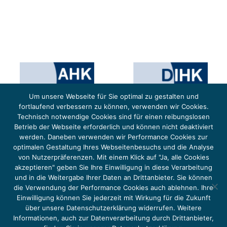
Um unsere Webseite für Sie optimal zu gestalten und
fortlaufend verbessern zu können, verwenden wir Cookies.
Technisch notwendige Cookies sind für einen reibungslosen
Betrieb der Webseite erforderlich und können nicht deaktiviert
werden. Daneben verwenden wir Performance Cookies zur
optimalen Gestaltung Ihres Webseitenbesuchs und die Analyse
von Nutzerpräferenzen. Mit einem Klick auf "Ja, alle Cookies
Das Projekt YOUNG ENERGY EUROPE wird gefördert durch die Europäische Klimaschutzinitiative (EUKI).
Die EUKI ist ein Förderinstrument des deutschen Bundesministeriums für Umwelt, Klimaschutz,
akzeptieren" geben Sie Ihre Einwilligung in diese Verarbeitung
Naturschutz und nukleare Sicherheit (BMUKN). Übergeordnetes Ziel der EUKI ist eine Intensivierung des
grenzüberschreitenden Dialogs sowie des Wissens- und Erfahrungsaustauschs in der Europäischen Union,
und in die Weitergabe Ihrer Daten an Drittanbieter. Sie können
um gemeinsam die Umsetzung des Paris Abkommens voranzutreiben.
die Verwendung der Performance Cookies auch ablehnen. Ihre
Einwilligung können Sie jederzeit mit Wirkung für die Zukunft
über unsere Datenschutzerklärung widerrufen. Weitere
Informationen, auch zur Datenverarbeitung durch Drittanbieter,