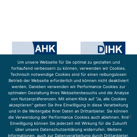
Um unsere Webseite für Sie optimal zu gestalten und
fortlaufend verbessern zu können, verwenden wir Cookies.
Technisch notwendige Cookies sind für einen reibungslosen
Betrieb der Webseite erforderlich und können nicht deaktiviert
werden. Daneben verwenden wir Performance Cookies zur
optimalen Gestaltung Ihres Webseitenbesuchs und die Analyse
von Nutzerpräferenzen. Mit einem Klick auf "Ja, alle Cookies
Das Projekt YOUNG ENERGY EUROPE wird gefördert durch die Europäische Klimaschutzinitiative (EUKI).
Die EUKI ist ein Förderinstrument des deutschen Bundesministeriums für Umwelt, Klimaschutz,
akzeptieren" geben Sie Ihre Einwilligung in diese Verarbeitung
Naturschutz und nukleare Sicherheit (BMUKN). Übergeordnetes Ziel der EUKI ist eine Intensivierung des
grenzüberschreitenden Dialogs sowie des Wissens- und Erfahrungsaustauschs in der Europäischen Union,
und in die Weitergabe Ihrer Daten an Drittanbieter. Sie können
um gemeinsam die Umsetzung des Paris Abkommens voranzutreiben.
die Verwendung der Performance Cookies auch ablehnen. Ihre
Einwilligung können Sie jederzeit mit Wirkung für die Zukunft
über unsere Datenschutzerklärung widerrufen. Weitere
Informationen, auch zur Datenverarbeitung durch Drittanbieter,