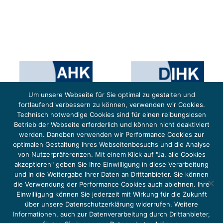
Um unsere Webseite für Sie optimal zu gestalten und
fortlaufend verbessern zu können, verwenden wir Cookies.
Technisch notwendige Cookies sind für einen reibungslosen
Betrieb der Webseite erforderlich und können nicht deaktiviert
werden. Daneben verwenden wir Performance Cookies zur
optimalen Gestaltung Ihres Webseitenbesuchs und die Analyse
von Nutzerpräferenzen. Mit einem Klick auf "Ja, alle Cookies
Das Projekt YOUNG ENERGY EUROPE wird gefördert durch die Europäische Klimaschutzinitiative (EUKI).
Die EUKI ist ein Förderinstrument des deutschen Bundesministeriums für Umwelt, Klimaschutz,
akzeptieren" geben Sie Ihre Einwilligung in diese Verarbeitung
Naturschutz und nukleare Sicherheit (BMUKN). Übergeordnetes Ziel der EUKI ist eine Intensivierung des
grenzüberschreitenden Dialogs sowie des Wissens- und Erfahrungsaustauschs in der Europäischen Union,
und in die Weitergabe Ihrer Daten an Drittanbieter. Sie können
um gemeinsam die Umsetzung des Paris Abkommens voranzutreiben.
die Verwendung der Performance Cookies auch ablehnen. Ihre
Einwilligung können Sie jederzeit mit Wirkung für die Zukunft
über unsere Datenschutzerklärung widerrufen. Weitere
Informationen, auch zur Datenverarbeitung durch Drittanbieter,