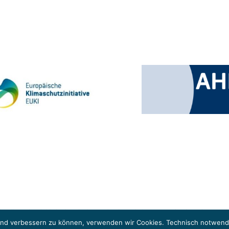
 Klimaschutzinitiative (EUKI). Die EUKI ist ein Förderinstrument des deutschen Bund
ung des grenzüberschreitenden Dialogs sowie des Wissens- und Erfahrungsaustauschs 
fend verbessern zu können, verwenden wir Cookies. Technisch notwendi