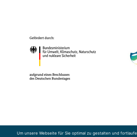
Das Projekt YOUNG ENERGY EUROPE wird gefördert durch die Europäische
Sicherheit (BMUKN). Übergeordnetes Ziel der EUKI ist eine Intensivier
Um unsere Webseite für Sie optimal zu gestalten und fortlau
Abkommens voranzutreiben.