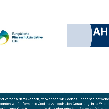
 Klimaschutzinitiative (EUKI). Die EUKI ist ein Förderinstrument des deutschen Bund
ung des grenzüberschreitenden Dialogs sowie des Wissens- und Erfahrungsaustauschs 
fend verbessern zu können, verwenden wir Cookies. Technisch notwendi
rwenden wir Performance Cookies zur optimalen Gestaltung Ihres Webs
igung in diese Verarbeitung und in die Weitergabe Ihrer Daten an Dritt