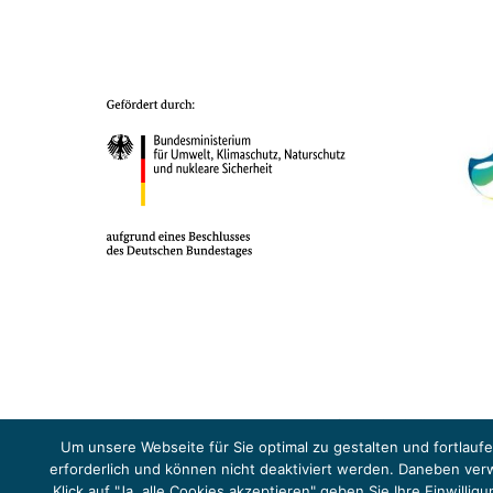
Das Projekt YOUNG ENERGY EUROPE wird gefördert durch die Europäische
Sicherheit (BMUKN). Übergeordnetes Ziel der EUKI ist eine Intensivier
Um unsere Webseite für Sie optimal zu gestalten und fortlau
Abkommens voranzutreiben.
erforderlich und können nicht deaktiviert werden. Daneben ve
Klick auf "Ja, alle Cookies akzeptieren" geben Sie Ihre Einwill