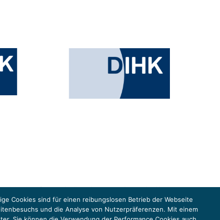
esministeriums für Umwelt, Klimaschutz, Naturschutz und nukleare
in der Europäischen Union, um gemeinsam die Umsetzung des Paris
ge Cookies sind für einen reibungslosen Betrieb der Webseite
eitenbesuchs und die Analyse von Nutzerpräferenzen. Mit einem
anbieter. Sie können die Verwendung der Performance Cookies auch