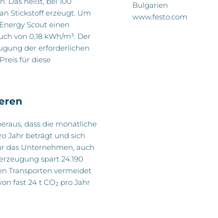
. Das heißt, bei 100
Bulgarien
n Stickstoff erzeugt. Um
www.festo.com
 Energy Scout einen
ch von 0,18 kWh/m³. Der
ugung der erforderlichen
reis für diese
ieren
heraus, dass die monatliche
o Jahr beträgt und sich
 nur das Unternehmen, auch
fferzeugung spart 24.190
n Transporten vermeidet
von fast 24 t CO
pro Jahr
2