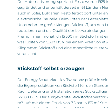
Der Automatisierungsspezialist Festo wurde 1925 i
gegründet und unterhält derzeit in 61 Ländern Ni
auch in Sofia, Bulgarien. Festo fertigt dort unter 
elektronische Bauteile. Beim Löten der Leiterplatt
Unternehmen große Mengen Stickstoff, um den Lo
reduzieren und die Qualität der Lötverbindungen zu
Fremdfirmen monatlich 15.500 m³ Stickstoff mit
was Kosten von 5.387 BGN bei einem Preis von et
Kilogramm Stickstoff und eine monatliche Miete 
verursacht.
Stickstoff selbst erzeugen
Der Energy Scout Vladislav Tsvetanov prüfte in sei
die Eigenproduktion von Stickstoff für den Standort 
Kauf, Lieferung und Installation eines Stickstoffgen
122.180 BGN. Der ausgewählte Stickstoffgenerator 
m³ Luft mit einem Druck von 7,5 bar in 155 m³ Stic