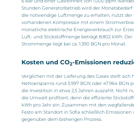
6 bar und einer Gasreinheit von 1.000 ppm wandeln
Stunden Generatorbetrieb wird der Monatsbedarf a
die notwendige Luftmenge zu erhalten, nutzt der
vorhandenen Kompressor mit einem Stromverbrau
monatliche elektrische Energieverbrauch zur Erze
Luft- und Stickstoffmenge beträgt 8.802 kWh. Der P
Strommenge liegt bei ca. 1.390 BGN pro Monat.
Kosten und CO
-Emissionen reduz
2
Verglichen mit der Lieferung des Gases stellt sich 
Nettoersparnis rund 3.997 BGN oder 47.964 BGN pr
die Investition in etwa 2,5 Jahren auszahlt. Nicht
die Umwelt profitiert, denn die effiziente Sticksto
kWh pro Jahr ein. Zusammen mit den wegfallende
Festo am Standort in Sofia schließlich Emissionen 
gegenüber dem bisherigen Prozess.