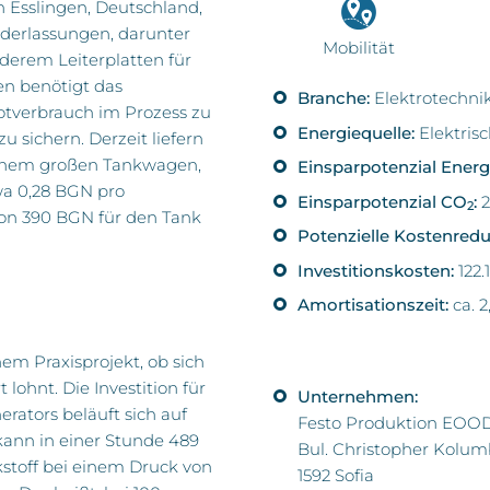
n Esslingen, Deutschland,
ederlassungen, darunter
Mobilität
anderem Leiterplatten für
en benötigt das
Branche:
Elektrotechni
tverbrauch im Prozess zu
Energiequelle:
Elektrisc
 sichern. Derzeit liefern
 einem großen Tankwagen,
Einsparpotenzial Energ
wa 0,28 BGN pro
Einsparpotenzial
CO
:
2
2
von 390 BGN für den Tank
Potenzielle Kostenredu
Investitionskosten:
122.
Amortisationszeit:
ca. 2
nem Praxisprojekt, ob sich
lohnt. Die Investition für
Unternehmen:
erators beläuft sich auf
Festo Produktion EOO
kann in einer Stunde 489
Bul. Christopher Kolum
kstoff bei einem Druck von
1592 Sofia