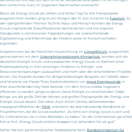
betrieblichen Klimaschutz auch erhöhte Wettbewerbsfähigkeit mit sich bringen,
kein Geheimnis. Ganz im Gegenteil: Nachmachen erwünscht!
Bevor die Energy Scouts am dritten und letzten Tag für ihre Praxisprojekte
ausgezeichnet wurden, ging es am Morgen des 14. Juni zunächst ins
Futurium
. Zu
den übergreifenden Themen Technik, Natur und Mensch konnten die Energy
Scouts inspirierende Zukunftsoptionen kennenlernen und ihre eigenen
Standpunkte zu kontroversen Fragestellungen wie voranschreitende
Digitalisierung und Erkenntnisse der Medizin sowie ihr Konsumverhalten
ergründen.
Angekommen bei der feierlichen Auszeichnung im
Umweltforum
, ausgerichtet
gemeinsamen mit dem
Unternehmensnetzwerk Klimaschutz
, konnten sich die
deutschen Energie Scouts und europäischen Energy Scouts im Rahmen einer
Posterausstellung zu ihren jeweiligen Ansätzen zu Energie- und
Ressourceneinsparungen austauschen und mehr über die verschiedenen Projekte
lernen. Die Projekte stünden für dringend benötigte Beispiele von Tatkraft, Ideen
und Verstand, wie Frauke Thies, Exekutivdirektorin von
Agora Energiewende
in
ihrer anschließenden Key Note betonte. Um dem Klima zuliebe insgesamt
effizienter zu werden, ginge es darum, keine Energie zu verschwenden. Dabei
bringe uns die große Zahl der kleinen und großen Praxisprojekte der Energy und
Energie Scouts diesem Ziel näher. Auch Achim Dercks, stellvertretender
Hauptgeschäftsführer der
DIHK
, unterstrich die beeindruckende Bandbreite an
Projektthemen, die die Scouts erarbeiten. „Es lohnt sich Energy Scout zu sein und
für Unternehmen, sie in ihren Betrieben zu haben.“ An die Unternehmen gerichtet
fuhr er fort: „Energy Scouts sind ein knappes Gut, behandeln Sie sie gut!“.
Stefan Wenzel, parlamentarischer Staatssekretär beim
Bundesministerium für