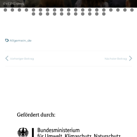
©YEE/Enters
Allgemein_de
Vorheriger Beitrag
Nächster Beitrag