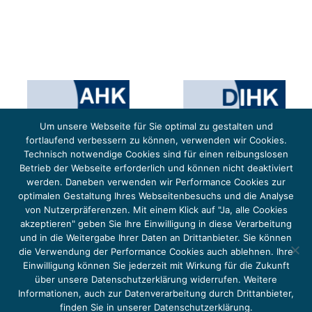
Um unsere Webseite für Sie optimal zu gestalten und
fortlaufend verbessern zu können, verwenden wir Cookies.
Technisch notwendige Cookies sind für einen reibungslosen
Betrieb der Webseite erforderlich und können nicht deaktiviert
werden. Daneben verwenden wir Performance Cookies zur
optimalen Gestaltung Ihres Webseitenbesuchs und die Analyse
von Nutzerpräferenzen. Mit einem Klick auf "Ja, alle Cookies
Das Projekt YOUNG ENERGY EUROPE wird gefördert durch die Europäische Klimaschutzinitiative (EUKI).
Die EUKI ist ein Förderinstrument des deutschen Bundesministeriums für Umwelt, Klimaschutz,
akzeptieren" geben Sie Ihre Einwilligung in diese Verarbeitung
Naturschutz und nukleare Sicherheit (BMUKN). Übergeordnetes Ziel der EUKI ist eine Intensivierung des
grenzüberschreitenden Dialogs sowie des Wissens- und Erfahrungsaustauschs in der Europäischen Union,
und in die Weitergabe Ihrer Daten an Drittanbieter. Sie können
um gemeinsam die Umsetzung des Paris Abkommens voranzutreiben.
die Verwendung der Performance Cookies auch ablehnen. Ihre
Einwilligung können Sie jederzeit mit Wirkung für die Zukunft
über unsere Datenschutzerklärung widerrufen. Weitere
Informationen, auch zur Datenverarbeitung durch Drittanbieter,
finden Sie in unserer Datenschutzerklärung.
Copyright 2026, Young Energy Europe