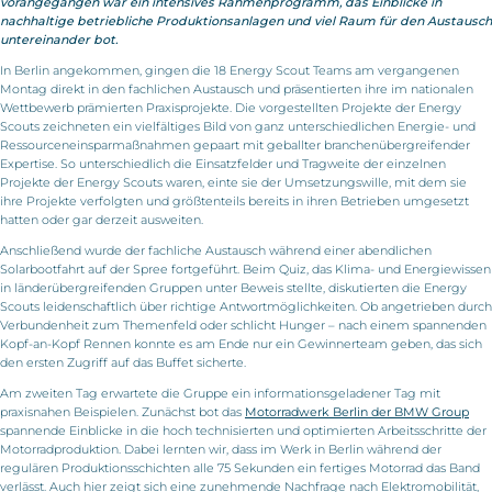
vorangegangen war ein intensives Rahmenprogramm, das Einblicke in
nachhaltige betriebliche Produktionsanlagen und viel Raum für den Austausch
untereinander bot.
In Berlin angekommen, gingen die 18 Energy Scout Teams am vergangenen
Montag direkt in den fachlichen Austausch und präsentierten ihre im nationalen
Wettbewerb prämierten Praxisprojekte. Die vorgestellten Projekte der Energy
Scouts zeichneten ein vielfältiges Bild von ganz unterschiedlichen Energie- und
Ressourceneinsparmaßnahmen gepaart mit geballter branchenübergreifender
Expertise. So unterschiedlich die Einsatzfelder und Tragweite der einzelnen
Projekte der Energy Scouts waren, einte sie der Umsetzungswille, mit dem sie
ihre Projekte verfolgten und größtenteils bereits in ihren Betrieben umgesetzt
hatten oder gar derzeit ausweiten.
Anschließend wurde der fachliche Austausch während einer abendlichen
Solarbootfahrt auf der Spree fortgeführt. Beim Quiz, das Klima- und Energiewissen
in länderübergreifenden Gruppen unter Beweis stellte, diskutierten die Energy
Scouts leidenschaftlich über richtige Antwortmöglichkeiten. Ob angetrieben durch
Verbundenheit zum Themenfeld oder schlicht Hunger – nach einem spannenden
Kopf-an-Kopf Rennen konnte es am Ende nur ein Gewinnerteam geben, das sich
den ersten Zugriff auf das Buffet sicherte.
Am zweiten Tag erwartete die Gruppe ein informationsgeladener Tag mit
praxisnahen Beispielen. Zunächst bot das
Motorradwerk Berlin der BMW Group
spannende Einblicke in die hoch technisierten und optimierten Arbeitsschritte der
Motorradproduktion. Dabei lernten wir, dass im Werk in Berlin während der
regulären Produktionsschichten alle 75 Sekunden ein fertiges Motorrad das Band
verlässt. Auch hier zeigt sich eine zunehmende Nachfrage nach Elektromobilität,