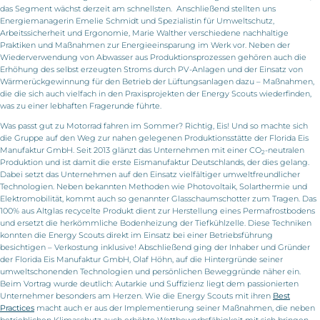
das Segment wächst derzeit am schnellsten. Anschließend stellten uns
Energiemanagerin Emelie Schmidt und Spezialistin für Umweltschutz,
Arbeitssicherheit und Ergonomie, Marie Walther verschiedene nachhaltige
Praktiken und Maßnahmen zur Energieeinsparung im Werk vor. Neben der
Wiederverwendung von Abwasser aus Produktionsprozessen gehören auch die
Erhöhung des selbst erzeugten Stroms durch PV-Anlagen und der Einsatz von
Wärmerückgewinnung für den Betrieb der Lüftungsanlagen dazu – Maßnahmen,
die die sich auch vielfach in den Praxisprojekten der Energy Scouts wiederfinden,
was zu einer lebhaften Fragerunde führte.
Was passt gut zu Motorrad fahren im Sommer? Richtig, Eis! Und so machte sich
die Gruppe auf den Weg zur nahen gelegenen Produktionsstätte der Florida Eis
Manufaktur GmbH. Seit 2013 glänzt das Unternehmen mit einer CO
-neutralen
2
Produktion und ist damit die erste Eismanufaktur Deutschlands, der dies gelang.
Dabei setzt das Unternehmen auf den Einsatz vielfältiger umweltfreundlicher
Technologien. Neben bekannten Methoden wie Photovoltaik, Solarthermie und
Elektromobilität, kommt auch so genannter Glasschaumschotter zum Tragen. Das
100% aus Altglas recycelte Produkt dient zur Herstellung eines Permafrostbodens
und ersetzt die herkömmliche Bodenheizung der Tiefkühlzelle. Diese Techniken
konnten die Energy Scouts direkt im Einsatz bei einer Betriebsführung
besichtigen – Verkostung inklusive! Abschließend ging der Inhaber und Gründer
der Florida Eis Manufaktur GmbH, Olaf Höhn, auf die Hintergründe seiner
umweltschonenden Technologien und persönlichen Beweggründe näher ein.
Beim Vortrag wurde deutlich: Autarkie und Suffizienz liegt dem passionierten
Unternehmer besonders am Herzen. Wie die Energy Scouts mit ihren
Best
Practices
macht auch er aus der Implementierung seiner Maßnahmen, die neben