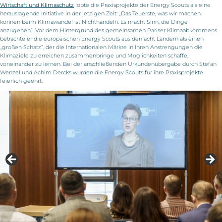
Wirtschaft und Klimaschutz
lobte die Praxisprojekte der Energy Scouts als eine
herausragende Initiative in der jetzigen Zeit: „Das Teuerste, was wir machen
können beim Klimawandel ist Nichthandeln. Es macht Sinn, die Dinge
anzugehen“. Vor dem Hintergrund des gemeinsamen Pariser Klimaabkommens
betrachte er die europäischen Energy Scouts aus den acht Ländern als einen
„großen Schatz“, der die internationalen Märkte in ihren Anstrengungen die
Klimaziele zu erreichen zusammenbringe und Möglichkeiten schaffe,
voneinander zu lernen. Bei der anschließenden Urkundenübergabe durch Stefan
Wenzel und Achim Dercks wurden die Energy Scouts für ihre Praxisprojekte
feierlich geehrt.