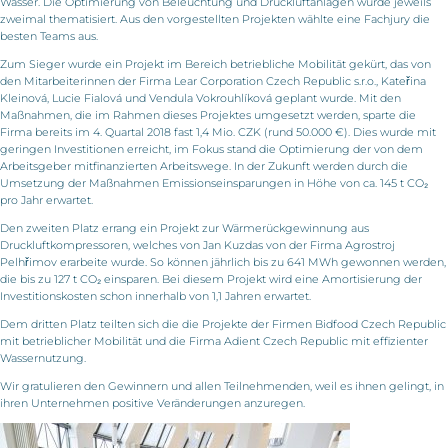
Wasser. Die Optimierung von Beleuchtung und Druckluftanlagen wurde jeweils
zweimal thematisiert. Aus den vorgestellten Projekten wählte eine Fachjury die
besten Teams aus.
Zum Sieger wurde ein Projekt im Bereich betriebliche Mobilität gekürt, das von
den Mitarbeiterinnen der Firma Lear Corporation Czech Republic s.r.o., Kateřina
Kleinová, Lucie Fialová und Vendula Vokrouhlíková geplant wurde. Mit den
Maßnahmen, die im Rahmen dieses Projektes umgesetzt werden, sparte die
Firma bereits im 4. Quartal 2018 fast 1,4 Mio. CZK (rund 50.000 €). Dies wurde mit
geringen Investitionen erreicht, im Fokus stand die Optimierung der von dem
Arbeitsgeber mitfinanzierten Arbeitswege. In der Zukunft werden durch die
Umsetzung der Maßnahmen Emissionseinsparungen in Höhe von ca. 145 t CO₂
pro Jahr erwartet.
Den zweiten Platz errang ein Projekt zur Wärmerückgewinnung aus
Druckluftkompressoren, welches von Jan Kuzdas von der Firma Agrostroj
Pelhřimov erarbeite wurde. So können jährlich bis zu 641 MWh gewonnen werden,
die bis zu 127 t CO₂ einsparen. Bei diesem Projekt wird eine Amortisierung der
Investitionskosten schon innerhalb von 1,1 Jahren erwartet.
Dem dritten Platz teilten sich die die Projekte der Firmen Bidfood Czech Republic
mit betrieblicher Mobilität und die Firma Adient Czech Republic mit effizienter
Wassernutzung.
Wir gratulieren den Gewinnern und allen Teilnehmenden, weil es ihnen gelingt, in
ihren Unternehmen positive Veränderungen anzuregen.