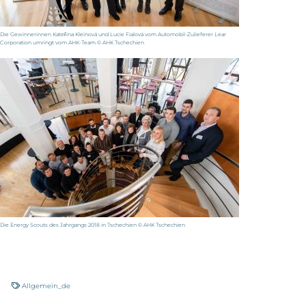
Die Gewinnerinnen Kateřina Kleinová und Lucie Fialová vom Automobil-Zulieferer Lear
Corporation umringt vom AHK-Team © AHK Tschechien
Die Energy Scouts des Jahrgangs 2018 in Tschechien
©
AHK Tschechien
Allgemein_de