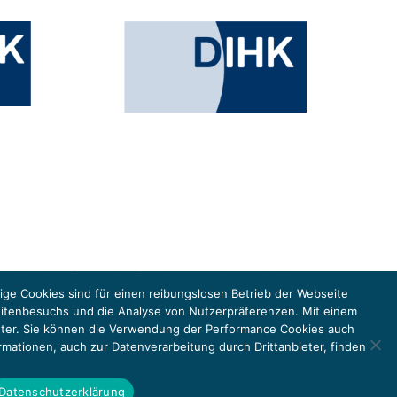
esministeriums für Umwelt, Klimaschutz, Naturschutz und nukleare
in der Europäischen Union, um gemeinsam die Umsetzung des Paris
ge Cookies sind für einen reibungslosen Betrieb der Webseite
eitenbesuchs und die Analyse von Nutzerpräferenzen. Mit einem
anbieter. Sie können die Verwendung der Performance Cookies auch
rmationen, auch zur Datenverarbeitung durch Drittanbieter, finden
DATENSCHUTZ
IMPRESSUM 2026
Datenschutzerklärung