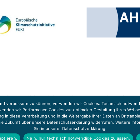
 Klimaschutzinitiative (EUKI). Die EUKI ist ein Förderinstrument des deutschen Bund
ung des grenzüberschreitenden Dialogs sowie des Wissens- und Erfahrungsaustauschs 
fend verbessern zu können, verwenden wir Cookies. Technisch notwendi
rwenden wir Performance Cookies zur optimalen Gestaltung Ihres Webs
igung in diese Verarbeitung und in die Weitergabe Ihrer Daten an Dritt
 die Zukunft über unsere Datenschutzerklärung widerrufen. Weitere Info
Sie in unserer Datenschutzerklärung.
eptieren.
Nein, nur technisch notwendige Cookies zulassen.