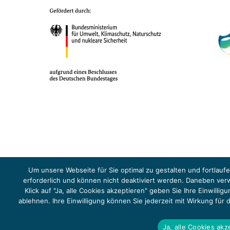
Das Projekt YOUNG ENERGY EUROPE wird gefördert durch die Europäische
Sicherheit (BMUKN). Übergeordnetes Ziel der EUKI ist eine Intensivier
Um unsere Webseite für Sie optimal zu gestalten und fortlau
Abkommens voranzutreiben.
erforderlich und können nicht deaktiviert werden. Daneben ve
Klick auf "Ja, alle Cookies akzeptieren" geben Sie Ihre Einwill
ablehnen. Ihre Einwilligung können Sie jederzeit mit Wirkung für
Copyright 2026, Young Energy Europe
Ja, alle Cookies akz