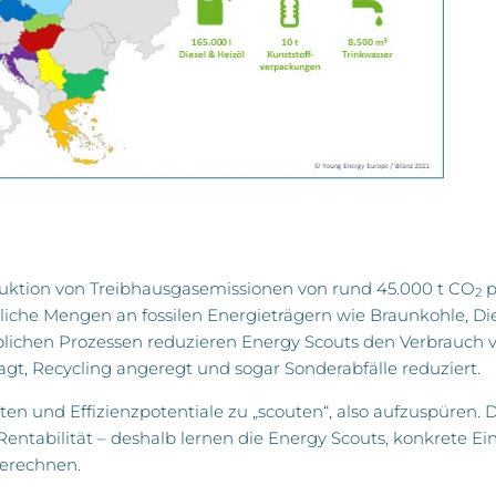
duktion von Treibhausgasemissionen von rund 45.000 t CO
p
2
iche Mengen an fossilen Energieträgern wie Braunkohle, Di
eblichen Prozessen reduzieren Energy Scouts den Verbrauch 
agt, Recycling angeregt und sogar Sonderabfälle reduziert.
ten und Effizienzpotentiale zu „scouten“, also aufzuspüren. 
entabilität – deshalb lernen die Energy Scouts, konkrete E
berechnen.