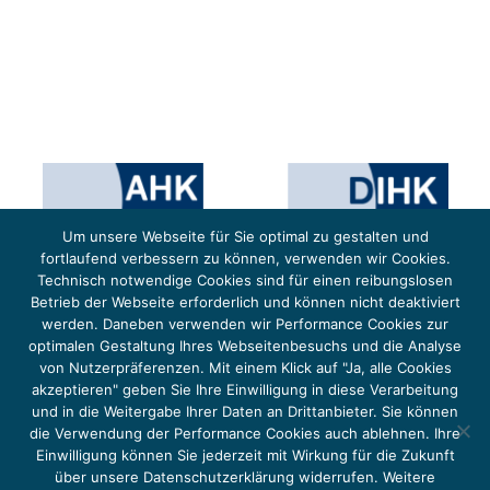
Um unsere Webseite für Sie optimal zu gestalten und
fortlaufend verbessern zu können, verwenden wir Cookies.
Technisch notwendige Cookies sind für einen reibungslosen
Betrieb der Webseite erforderlich und können nicht deaktiviert
werden. Daneben verwenden wir Performance Cookies zur
optimalen Gestaltung Ihres Webseitenbesuchs und die Analyse
von Nutzerpräferenzen. Mit einem Klick auf "Ja, alle Cookies
Das Projekt YOUNG ENERGY EUROPE wird gefördert durch die Europäische Klimaschutzinitiative (EUKI).
Die EUKI ist ein Förderinstrument des deutschen Bundesministeriums für Umwelt, Klimaschutz,
akzeptieren" geben Sie Ihre Einwilligung in diese Verarbeitung
Naturschutz und nukleare Sicherheit (BMUKN). Übergeordnetes Ziel der EUKI ist eine Intensivierung des
grenzüberschreitenden Dialogs sowie des Wissens- und Erfahrungsaustauschs in der Europäischen Union,
und in die Weitergabe Ihrer Daten an Drittanbieter. Sie können
um gemeinsam die Umsetzung des Paris Abkommens voranzutreiben.
die Verwendung der Performance Cookies auch ablehnen. Ihre
Einwilligung können Sie jederzeit mit Wirkung für die Zukunft
über unsere Datenschutzerklärung widerrufen. Weitere